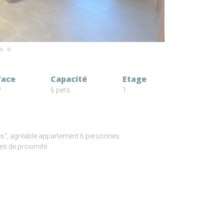
face
Capacité
Etage
²
6 pers.
1
tes", agréable appartement 6 personnes.
es de proximité.