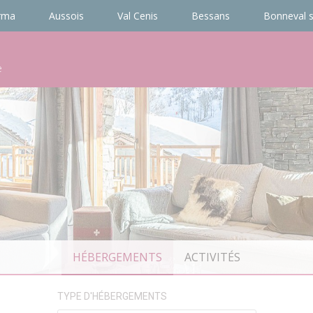
rma
Aussois
Val Cenis
Bessans
Bonneval s
e
HÉBERGEMENTS
ACTIVITÉS
TYPE D'HÉBERGEMENTS