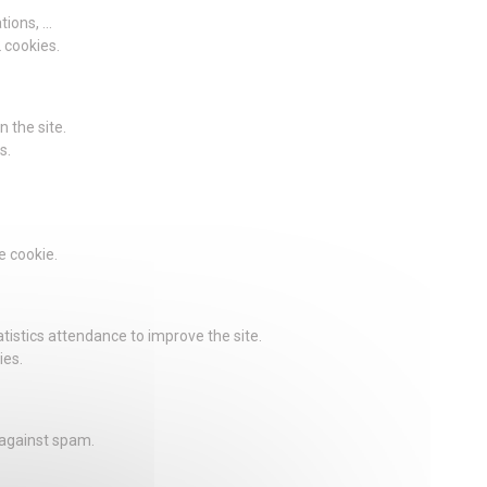
ions, ...
2 cookies.
 the site.
s.
e cookie.
istics attendance to improve the site.
ies.
 against spam.