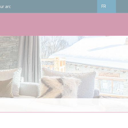
ur arc
FR
Français
English