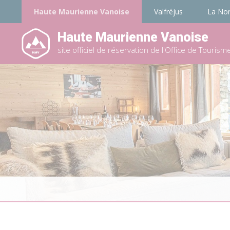
Haute Maurienne Vanoise
Valfréjus
La No
Haute Maurienne Vanoise
site officiel de réservation de l'Office de Tourism