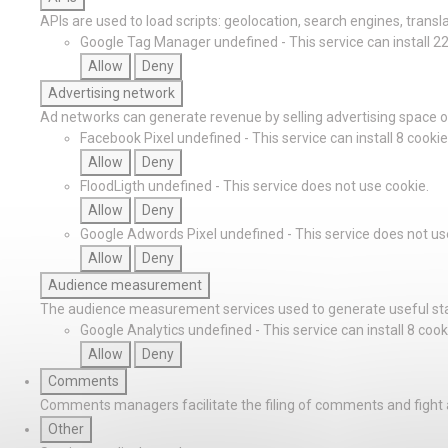
APIs are used to load scripts: geolocation, search engines, translat
Google Tag Manager
undefined
-
This service can install 2
Allow
Deny
Advertising network
Ad networks can generate revenue by selling advertising space on
Facebook Pixel
undefined
-
This service can install 8 cookie
Allow
Deny
FloodLigth
undefined
-
This service does not use cookie.
Allow
Deny
Google Adwords Pixel
undefined
-
This service does not us
Allow
Deny
Audience measurement
The audience measurement services used to generate useful stat
Google Analytics
undefined
-
This service can install 8 cook
Allow
Deny
Comments
Comments managers facilitate the filing of comments and fight
Other