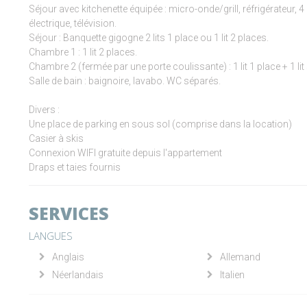
Séjour avec kitchenette équipée : micro-onde/grill, réfrigérateur, 4 
électrique, télévision.
Séjour : Banquette gigogne 2 lits 1 place ou 1 lit 2 places.
Chambre 1 : 1 lit 2 places.
Chambre 2 (fermée par une porte coulissante) : 1 lit 1 place + 1 lit
Salle de bain : baignoire, lavabo. WC séparés.
Divers :
Une place de parking en sous sol (comprise dans la location)
Casier à skis
Connexion WIFI gratuite depuis l'appartement
Draps et taies fournis
SERVICES
LANGUES
Anglais
Allemand
Néerlandais
Italien