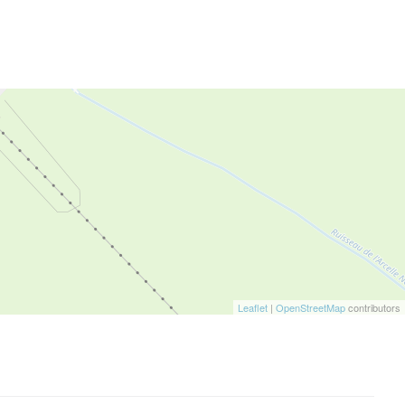
Leaflet
|
OpenStreetMap
contributors