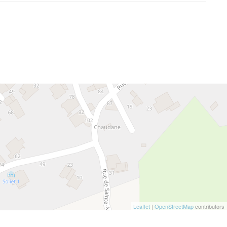
Leaflet
|
OpenStreetMap
contributors