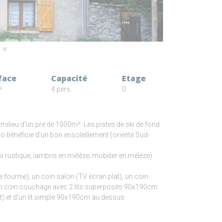
face
Capacité
Etage
²
4 pers.
0
u milieu d'un pré de 1000m². Les pistes de ski de fond
io bénéficie d'un bon ensoleillement (orienté Sud-
i rustique, lambris en mélèze, mobilier en mélèze).
 fournie), un coin salon (TV écran plat), un coin
), un coin couchage avec 2 lits superposés 90x190cm
it) et d’un lit simple 90x190cm au dessus.