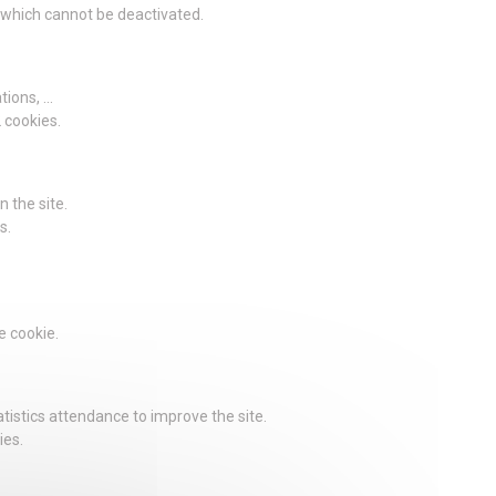
g which cannot be deactivated.
ions, ...
2 cookies.
 the site.
s.
e cookie.
istics attendance to improve the site.
ies.