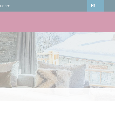
ur arc
FR
Français
English