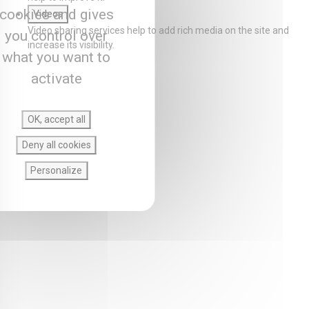
cookies and gives
Videos
Video sharing services help to add rich media on the site and
you control over
increase its visibility.
what you want to
activate
OK, accept all
Deny all cookies
Personalize