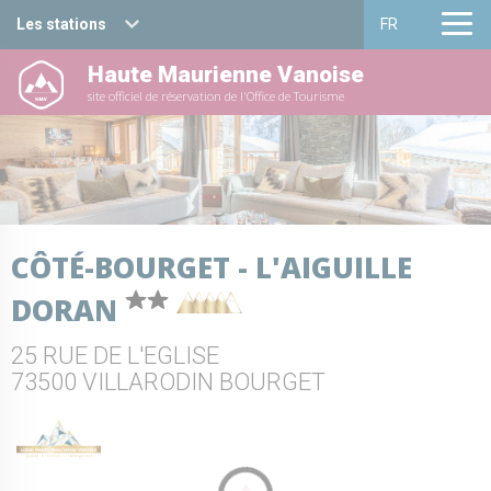
Les stations
FR
Haute Maurienne Vanoise
Haute Maurienne Vanoise
Français
site officiel de réservation de l'Office de Tourisme
Valfréjus
English
La Norma
Aussois
CÔTÉ-BOURGET - L'AIGUILLE
Val Cenis
DORAN
Bessans
25 RUE DE L'EGLISE
Bonneval sur arc
73500 VILLARODIN BOURGET