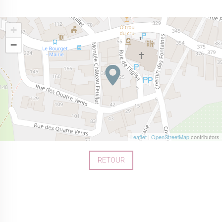
+
−
Leaflet
|
OpenStreetMap
contributors
RETOUR