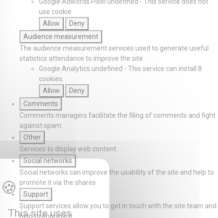
Google Adwords Pixel
undefined
-
This service does not
use cookie.
Allow
Deny
Audience measurement
The audience measurement services used to generate useful
statistics attendance to improve the site.
Google Analytics
undefined
-
This service can install 8
cookies.
Allow
Deny
Comments
Comments managers facilitate the filing of comments and fight
against spam.
Other
Services to display web content.
Social networks
Social networks can improve the usability of the site and help to
promote it via the shares.
Support
Support services allow you to get in touch with the site team and
This site uses
help to improve it.