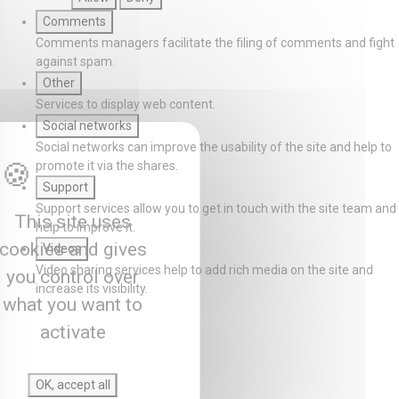
Comments
Comments managers facilitate the filing of comments and fight
against spam.
Other
Services to display web content.
Social networks
Social networks can improve the usability of the site and help to
promote it via the shares.
Support
Support services allow you to get in touch with the site team and
This site uses
help to improve it.
cookies and gives
Videos
Video sharing services help to add rich media on the site and
you control over
increase its visibility.
what you want to
activate
OK, accept all