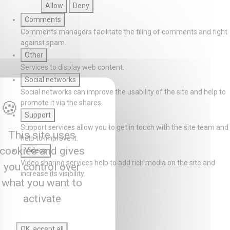
Allow
Deny
Comments
Comments managers facilitate the filing of comments and fight
against spam.
Other
Services to display web content.
Social networks
Social networks can improve the usability of the site and help to
promote it via the shares.
Support
Support services allow you to get in touch with the site team and
This site uses
help to improve it.
cookies and gives
Videos
Video sharing services help to add rich media on the site and
you control over
increase its visibility.
what you want to
activate
OK, accept all