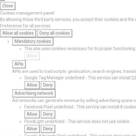
Close
Cookies management panel
By allowing these third party services, you accept their cookies and the
Preference for all services
Allow all cookies
Deny all cookies
Mandatory cookies
This site uses cookies necessary for its proper functionin
Allow
APIs
APIs are used to load scripts: geolocation, search engines, translat
Google Tag Manager
undefined
-
This service can install 2
Allow
Deny
Advertising network
Ad networks can generate revenue by selling advertising space on
Facebook Pixel
undefined
-
This service can install 8 cookie
Allow
Deny
FloodLigth
undefined
-
This service does not use cookie.
Allow
Deny