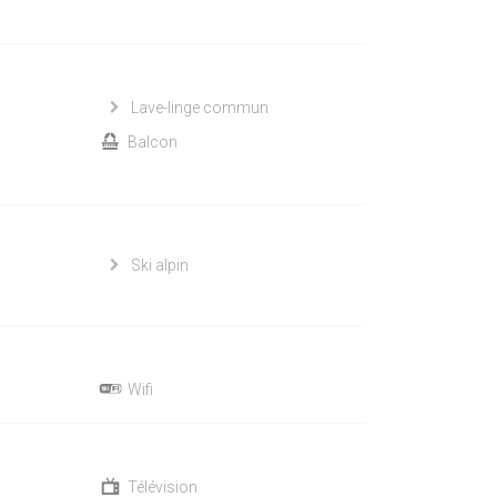
Lave-linge commun
Balcon
Ski alpin
Wifi
Télévision