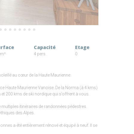
urface
Capacité
Etage
 m²
4 pers.
0
soleillé au cœur de la Haute Maurienne.
pace Haute Maurienne Vanoise. De la Norma (à 4 kms)
et 200 kms de ski nordique qui s’offrent à vous.
e multiples itinéraires de randonnées pédestres.
ythiques des Alpes.
nnes a été entièrement rénové et équipé à neuf. Il se