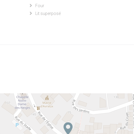
Four
Lit superposé