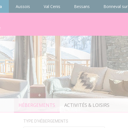
a
Aussois
Val Cenis
Bessans
Bonneval sur
e
HÉBERGEMENTS
ACTIVITÉS & LOISIRS
TYPE D'HÉBERGEMENTS