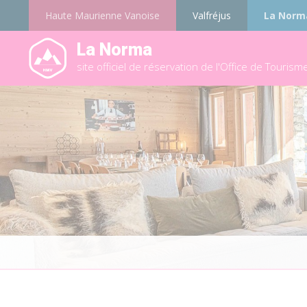
Haute Maurienne Vanoise
Valfréjus
La Norm
La Norma
site officiel de réservation de l'Office de Tourism