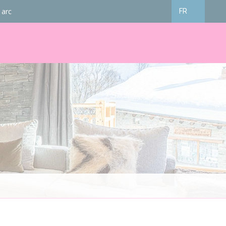
 arc
FR
Français
English