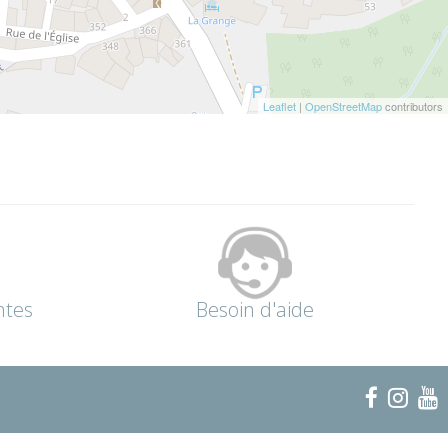
Leaflet
|
OpenStreetMap
contributors
ntes
Besoin d'aide