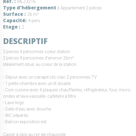
Réf.
MLZ3216
Type d'hébergement
Appartement 2 pièces
Surface
26 m²
Capacité
4 pers.
Etage
2
DESCRIPTIF
2 pieces 4 personnes coeur station
2 pièces 4 personnes d'environ 26m².
Idéalement situé, au coeur de la station.
- Séjour avec un canapé clic-clac 2 personnes.TV
- 1 petite chambre avec un lit double.
- Coin cuisine avec 4 plaques chauffantes, réfrigérateur, four, micro-
ondes et lave-vaisselle, cafetière à filtre.
- Lave linge.
- Salle d'eau avec douche.
- WC séparés.
- Balcon exposition est.
Casier à skis au rez-de-chaussée.