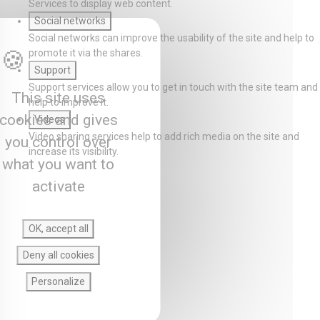
Services to display web content.
Social networks
Social networks can improve the usability of the site and help to
promote it via the shares.
Support
Support services allow you to get in touch with the site team and
This site uses
help to improve it.
cookies and gives
Videos
Video sharing services help to add rich media on the site and
you control over
increase its visibility.
what you want to
activate
OK, accept all
Deny all cookies
Personalize