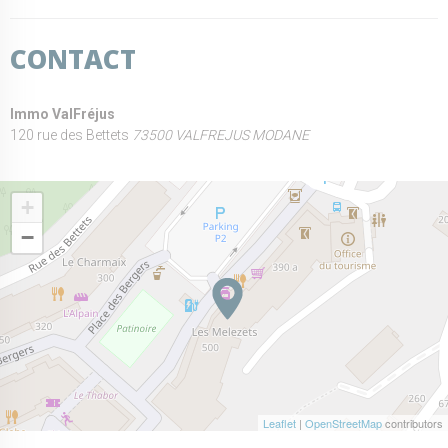
CONTACT
Immo ValFréjus
120 rue des Bettets
73500 VALFREJUS MODANE
+
−
Leaflet
|
OpenStreetMap
contributors