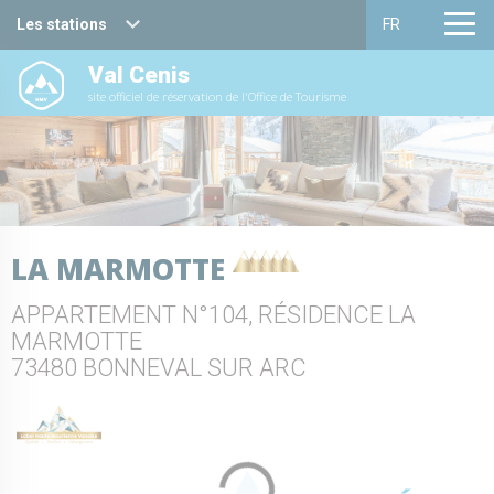
Les stations
FR
Val Cenis
Haute Maurienne Vanoise
Français
site officiel de réservation de l'Office de Tourisme
Valfréjus
English
La Norma
Aussois
LA MARMOTTE
Val Cenis
APPARTEMENT N°104, RÉSIDENCE LA
Bessans
MARMOTTE
73480 BONNEVAL SUR ARC
Bonneval sur arc