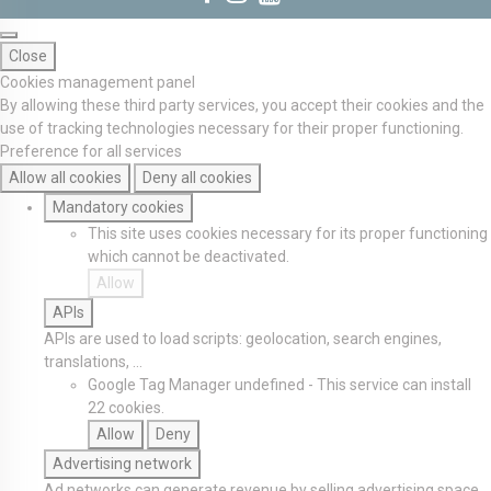
Close
Cookies management panel
By allowing these third party services, you accept their cookies and the
use of tracking technologies necessary for their proper functioning.
Preference for all services
Allow all cookies
Deny all cookies
Mandatory cookies
This site uses cookies necessary for its proper functioning
which cannot be deactivated.
Allow
APIs
APIs are used to load scripts: geolocation, search engines,
translations, ...
Google Tag Manager
undefined
-
This service can install
22 cookies.
Allow
Deny
Advertising network
Ad networks can generate revenue by selling advertising space