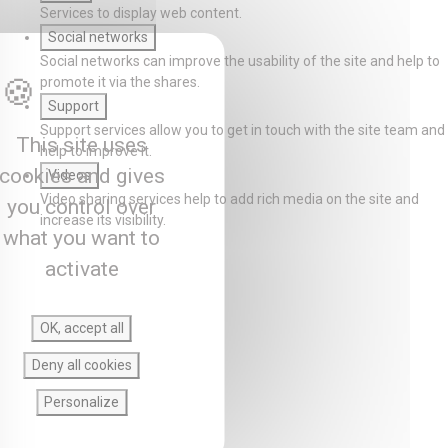
Services to display web content.
Social networks
Social networks can improve the usability of the site and help to
promote it via the shares.
Support
Support services allow you to get in touch with the site team and
This site uses
help to improve it.
cookies and gives
Videos
Video sharing services help to add rich media on the site and
you control over
increase its visibility.
what you want to
activate
OK, accept all
Deny all cookies
Personalize