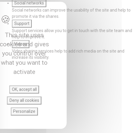
Social networks
Social networks can improve the usability of the site and help to
promote it via the shares.
Support
Support services allow you to get in touch with the site team and
This site uses
help to improve it.
cookies and gives
Videos
Video sharing services help to add rich media on the site and
you control over
increase its visibility.
what you want to
activate
OK, accept all
Deny all cookies
Personalize