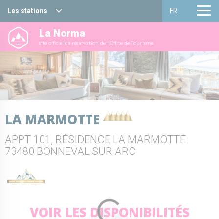
Les stations
FR
La Norma
Haute Maurienne Vanoise
Français
site officiel de réservation de l'Office de Tourisme
Valfréjus
English
La Norma
Aussois
LA MARMOTTE
Val Cenis
APPT 101, RÉSIDENCE LA MARMOTTE
Bessans
73480 BONNEVAL SUR ARC
Bonneval sur arc
VOIR LES DISPONIBILITÉS