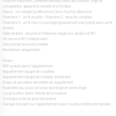
cuisson induction, cafetière senseo,robot de cuisson, frigo et
congélateur, appareil à raclette et à fondue...
Séjour : un canapé, poêle à bois (bois fourni), télévision
Chambre 1 : un lit double - Chambre 2 : deux lits simples
Chambre 3 : un lit clos (couchage typiquement savoyard) avec un lit
double
Salle de Bain : douche à l'italienne, baignoire, lavabo et WC.
Un second WC indépendant.
Une jolie terrasse ensoleillée.
Nombreux rangements.
Divers :
WIFI gratuit dans l'appartement
Appartement équipé de couettes
Appartement équipé de mobilier d'extérieur
Draps et serviettes de toilette en supplément
Buanderie au sous-sol avec lave-linge et sèche-linge.
Local à vélos dans l'entrée de la maison
Consigne à ski au pied des pistes
Garage donnant sur l’appartement avec ouverture télécommandée.