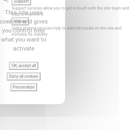
Support
Support services allow you to get in touch with the site team and
This site uses
help to improve it.
cookies and gives
Videos
Video sharing services help to add rich media on the site and
you control over
increase its visibility.
what you want to
activate
OK, accept all
Deny all cookies
Personalize