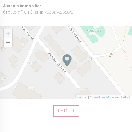
Aussois immobilier
6 route le Plan Champ
73500 AUSSOIS
+
−
Leaflet
|
OpenStreetMap
contributors
RETOUR