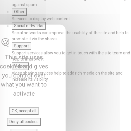
against spam.
Other
Services to display web content.
Social networks
Social networks can improve the usability of the site and help to
promote it via the shares.
Support
Support services allow you to get in touch with the site team and
This site uses
help to improve it.
cookies and gives
Videos
Video sharing services help to add rich media on the site and
you control over
increase its visibility.
what you want to
activate
OK, accept all
Deny all cookies