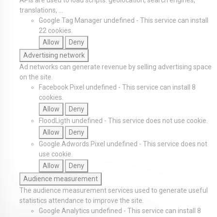
APIs are used to load scripts: geolocation, search engines,
translations, ...
Google Tag Manager
undefined
-
This service can install
22 cookies.
Allow
Deny
Advertising network
Ad networks can generate revenue by selling advertising space
on the site.
Facebook Pixel
undefined
-
This service can install 8
cookies.
Allow
Deny
FloodLigth
undefined
-
This service does not use cookie.
Allow
Deny
Google Adwords Pixel
undefined
-
This service does not
use cookie.
Allow
Deny
Audience measurement
The audience measurement services used to generate useful
statistics attendance to improve the site.
Google Analytics
undefined
-
This service can install 8