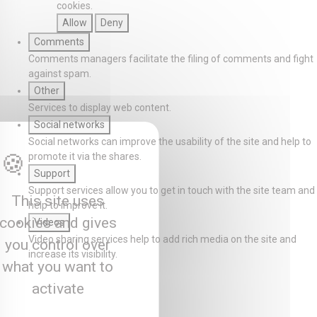
cookies.
Allow
Deny
Comments
Comments managers facilitate the filing of comments and fight
against spam.
Other
Services to display web content.
Social networks
Social networks can improve the usability of the site and help to
promote it via the shares.
Support
Support services allow you to get in touch with the site team and
This site uses
help to improve it.
cookies and gives
Videos
Video sharing services help to add rich media on the site and
you control over
increase its visibility.
what you want to
activate