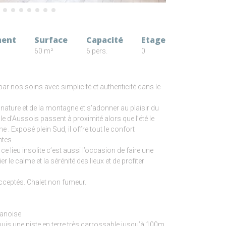
ment
Surface
Capacité
Etage
60 m²
6 pers.
0
 par nos soins avec simplicité et authenticité dans le
 nature et de la montagne et s'adonner au plaisir du
ble d’Aussois passent à proximité alors que l’été le
. Exposé plein Sud, il offre tout le confort
tes.
 lieu insolite c’est aussi l’occasion de faire une
er le calme et la sérénité des lieux et de profiter
cceptés. Chalet non fumeur.
Vanoise
uis une piste en terre très carrossable jusqu’à 100m