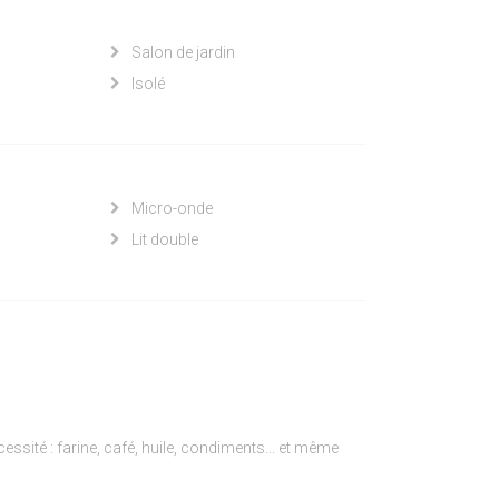
Salon de jardin
Isolé
Micro-onde
Lit double
ssité : farine, café, huile, condiments... et même