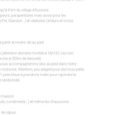
 qu’à 4 km du village d’Aussois.
impeurs, parapentistes mais aussi pour les
e Fer, Glandon...) et vététistes (enduro et cross
 partir et revenir ski au pied
.
eu (attention dernière montée à 16h15). Les non
rche et 300m de dénivelé).
et vous accompagnerons skis au pied dans notre
in motorisé. Attention, peu adapté pour des tous petits
 piste bleue à prendre le matin pour rejoindre la
de randonnée.
 de maison
e, huile, condiments…) et même les chaussons
 de séjour.