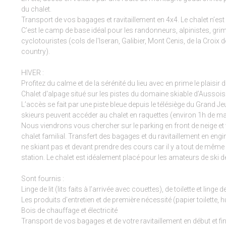
du chalet.
Transport de vos bagages et ravitaillement en 4x4. Le chalet n’est
C’est le camp de base idéal pour les randonneurs, alpinistes, gr
cyclotouristes (cols de l'Iseran, Galibier, Mont Cenis, de la Croix d
country).
HIVER :
Profitez du calme et de la sérénité du lieu avec en prime le plaisir de
Chalet d'alpage situé sur les pistes du domaine skiable d’Aussois
L’accès se fait par une piste bleue depuis le télésiège du Grand J
skieurs peuvent accéder au chalet en raquettes (environ 1h de ma
Nous viendrons vous chercher sur le parking en front de neige 
chalet familial. Transfert des bagages et du ravitaillement en eng
ne skiant pas et devant prendre des cours car il y a tout de même 1
station. Le chalet est idéalement placé pour les amateurs de ski 
Sont fournis :
Linge de lit (lits faits à l’arrivée avec couettes), de toilette et linge
Les produits d’entretien et de première nécessité (papier toilett
Bois de chauffage et électricité
Transport de vos bagages et de votre ravitaillement en début et fin