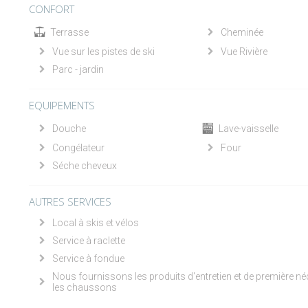
CONFORT
Terrasse
Cheminée
Vue sur les pistes de ski
Vue Rivière
Parc - jardin
EQUIPEMENTS
Douche
Lave-vaisselle
Congélateur
Four
Séche cheveux
AUTRES SERVICES
Local à skis et vélos
Service à raclette
Service à fondue
Nous fournissons les produits d'entretien et de première néce
les chaussons