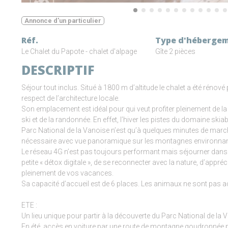
Annonce d'un particulier
Réf.
Type d'héberge
Le Chalet du Papote - chalet d'alpage
Gîte 2 pièces
DESCRIPTIF
Séjour tout inclus. Situé à 1800 m d’altitude le chalet a été rénové
respect de l’architecture locale.
Son emplacement est idéal pour qui veut profiter pleinement de la
ski et de la randonnée. En effet, l’hiver les pistes du domaine skia
Parc National de la Vanoise n’est qu’à quelques minutes de marche 
nécessaire avec vue panoramique sur les montagnes environnan
Le réseau 4G n’est pas toujours performant mais séjourner dans ce
petite « détox digitale », de se reconnecter avec la nature, d’appréci
pleinement de vos vacances.
Sa capacité d’accueil est de 6 places. Les animaux ne sont pas a
ETE :
Un lieu unique pour partir à la découverte du Parc National de la 
En été, accès en voiture par une route de montagne goudronnée p