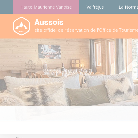
Haute Maurienne Vanoise
Valfréjus
La Norm
Aussois
site officiel de réservation de l'Office de Tourism