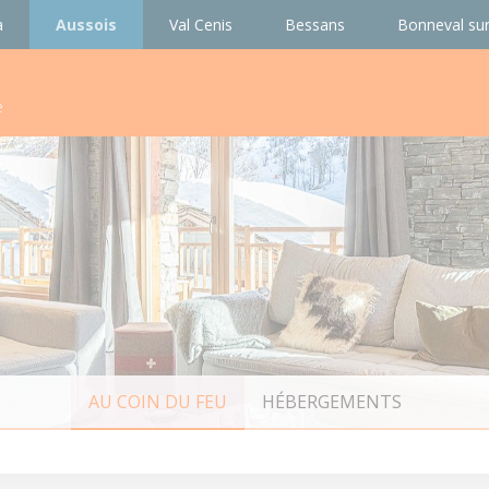
a
Aussois
Val Cenis
Bessans
Bonneval sur
e
AU COIN DU FEU
HÉBERGEMENTS