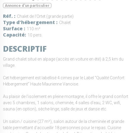
Annonce d'un particulier
Réf.
Chalet de l'Ortet (grande partie)
Type d'hébergement
Chalet
Surface
110 m²
Capacité
10 pers.
DESCRIPTIF
Grand chalet situé en alpage (accès en voiture en été) à 2,5 km du
village.
Cet hébergement est labellisé 4 cimes par le Label "Qualité Confort
Hébergement" Haute Maurienne Vanoise.
Au plaisir de l'isolement en pleine montagne, il offre le grand confort
avec 5 chambres, 1 salons, cheminée, 4 salles d'eau, 2 WC, wifi,
sauna (en option), sèche-linge, salle de jeux et danse etc.
Un salon / cuisine (27 m²), salon autour de la cheminée et grande
table permettant d’accueillir 18 personnes pour le repas. Cuisine