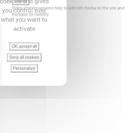
cookies and gives
Videos
Video sharing services help to add rich media on the site and
you control over
increase its visibility.
what you want to
activate
OK, accept all
Deny all cookies
Personalize