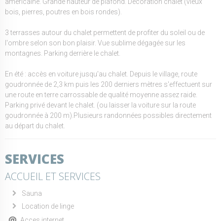
américaine. Grande hauteur de plafond. Décoration chalet (vieux
bois, pierres, poutres en bois rondes).
3 terrasses autour du chalet permettent de profiter du soleil ou de
l'ombre selon son bon plaisir. Vue sublime dégagée sur les
montagnes. Parking derrière le chalet.
En été : accès en voiture jusqu'au chalet. Depuis le village, route
goudronnée de 2,3 km puis les 200 derniers mètres s'effectuent sur
une route en terre carrossable de qualité moyenne assez raide.
Parking privé devant le chalet. (ou laisser la voiture sur la route
goudronnée à 200 m).Plusieurs randonnées possibles directement
au départ du chalet.
SERVICES
ACCUEIL ET SERVICES
Sauna
Location de linge
Acces internet