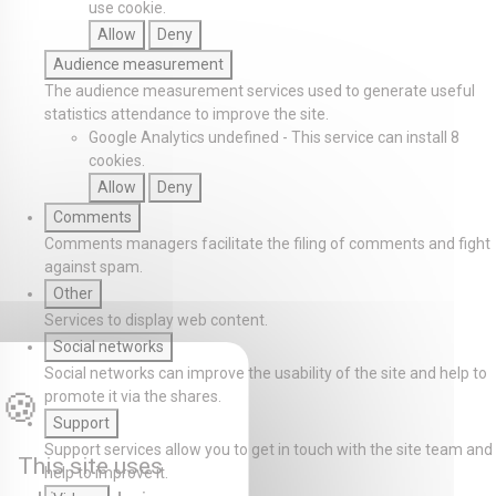
use cookie.
Allow
Deny
Audience measurement
The audience measurement services used to generate useful
statistics attendance to improve the site.
Google Analytics
undefined
-
This service can install 8
cookies.
Allow
Deny
Comments
Comments managers facilitate the filing of comments and fight
against spam.
Other
Services to display web content.
Social networks
Social networks can improve the usability of the site and help to
promote it via the shares.
Support
Support services allow you to get in touch with the site team and
This site uses
help to improve it.