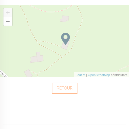
+
−
Leaflet
|
OpenStreetMap
contributors
RETOUR