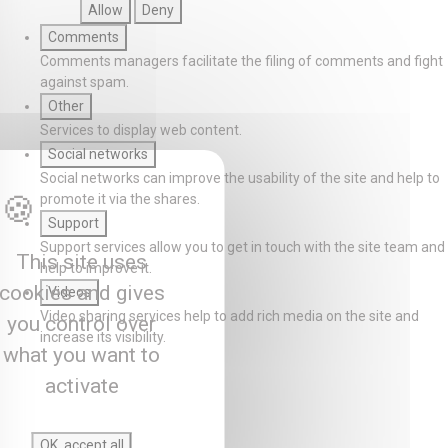
Allow
Deny
Comments
Comments managers facilitate the filing of comments and fight
against spam.
Other
Services to display web content.
Social networks
Social networks can improve the usability of the site and help to
promote it via the shares.
Support
Support services allow you to get in touch with the site team and
This site uses
help to improve it.
cookies and gives
Videos
Video sharing services help to add rich media on the site and
you control over
increase its visibility.
what you want to
activate
OK, accept all