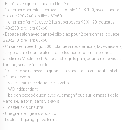
- Entrée avec grand placard et lingère
- 1 chambre parentale fermée : lit double 140 X 190, avec placard,
couette 220x240, oreillers 60x60
- 1 chambre fermée avec 2 lits superposés 90 X 190, couettes
140x200, oreillers 60x60
- Espace salon avec canapé clic-clac pour 2 personnes, couette
220x240, oreillers 60x60
- Cuisine équipée, frigo 200 l, plaque vitrocéramique, lave-vaisselle,
réfrigérateur et congélateur, four électrique, four micro-ondes,
cafetières Moulinex et Dolce Gusto, grille-pain, bouilloire, service à
fondue, service à raclette
- 1 salle de bains avec baignoire et lavabo, radiateur soufflant et
sèche-cheveux
- 1 salle d'eau avec douche et lavabo
- 1 WC indépendant
- 1 balcon exposé ouest avec vue magnifique sur le massif de la
Vanoise, la forêt, sans vis-à-vis
- 1 casier skis chauffé
- Une grande luge à disposition
- Le plus : 1 garage privé fermé