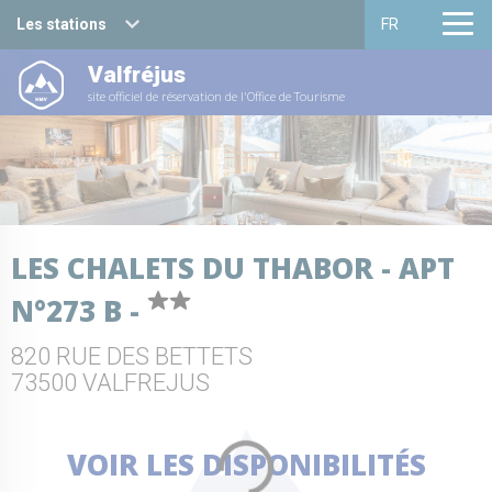
Les stations
FR
Valfréjus
Haute Maurienne Vanoise
Français
site officiel de réservation de l'Office de Tourisme
Valfréjus
English
La Norma
Aussois
LES CHALETS DU THABOR - APT
Val Cenis
N°273 B -
Bessans
820 RUE DES BETTETS
Bonneval sur arc
73500 VALFREJUS
VOIR LES DISPONIBILITÉS