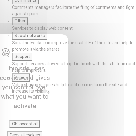
Comments
Comments managers facilitate the filing of comments and fight
against spam.
Other
Services to display web content.
Social networks
Social networks can improve the usability of the site and help to
promote it via the shares.
Support
Support services allow you to get in touch with the site team and
This site uses
help to improve it.
cookies and gives
Videos
Video sharing services help to add rich media on the site and
you control over
increase its visibility.
what you want to
activate
OK, accept all
Deny all cookies