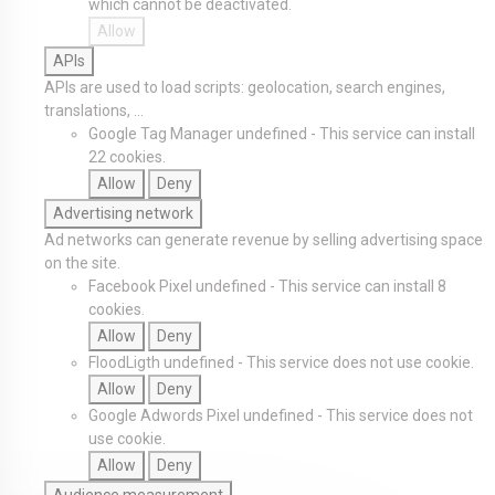
which cannot be deactivated.
Allow
APIs
APIs are used to load scripts: geolocation, search engines,
translations, ...
Google Tag Manager
undefined
-
This service can install
22 cookies.
Allow
Deny
Advertising network
Ad networks can generate revenue by selling advertising space
on the site.
Facebook Pixel
undefined
-
This service can install 8
cookies.
Allow
Deny
FloodLigth
undefined
-
This service does not use cookie.
Allow
Deny
Google Adwords Pixel
undefined
-
This service does not
use cookie.
Allow
Deny