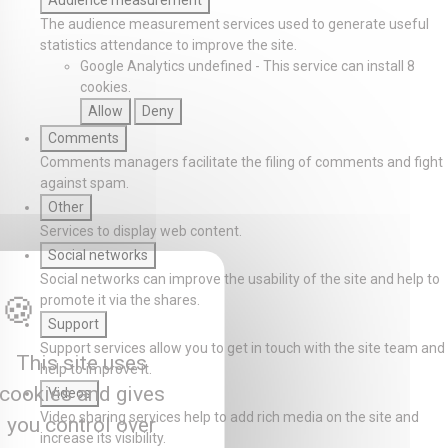
Audience measurement
The audience measurement services used to generate useful
statistics attendance to improve the site.
Google Analytics
undefined
-
This service can install 8
cookies.
Allow
Deny
Comments
Comments managers facilitate the filing of comments and fight
against spam.
Other
Services to display web content.
Social networks
Social networks can improve the usability of the site and help to
promote it via the shares.
Support
Support services allow you to get in touch with the site team and
This site uses
help to improve it.
cookies and gives
Videos
Video sharing services help to add rich media on the site and
you control over
increase its visibility.