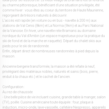
au charme pittoresque, bénéficiant d'une situation privilégiée, été
comme hiver : vous êtes au coeur du territoire de Haute Maurienne,
regorgeant de trésors naturels à découvrir.
L'accès est rapide (en voiture ou en bus - navette à 200 m) aux
stations de Val Cenis (8km) et La Norma (9km) et au Parc National
de la Vanoise. En hiver, une navette relie Bramans au domaine
nordique du Val d'Ambin (un espace majestueux pour la pratique du
ski de fond et de la marche en raquette). Départ du chalet skis aux
pieds pour le ski de randonnée.
Enfin, départ direct de nombreuses randonnées à pied depuis la
maison.
Ancienne bergerie transformée, la maison a été refaite à neuf,
privilégiant des matériaux nobles, naturels et sains (bois, pierre,
enduit à la chaux etc.) et le cachet de l'ancien.
Configuration :
Au rez-de-chaussée
- Une belle pièce de vie incluant cuisine, grande table à manger, salon
(TV), poêle. Cuisine américaine toute équipée : four, plaque à
induction, micro-onde, lave-vaisselle, cafetière Nespresso, appareils