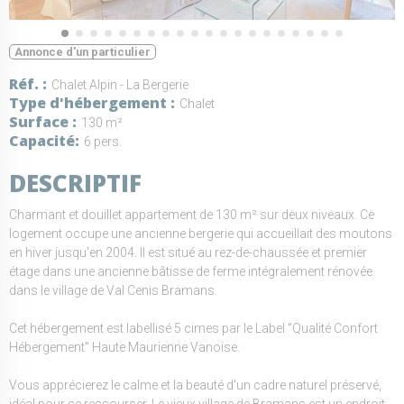
Annonce d'un particulier
Réf.
Chalet Alpin - La Bergerie
Type d'hébergement
Chalet
Surface
130 m²
Capacité
6 pers.
DESCRIPTIF
Charmant et douillet appartement de 130 m² sur deux niveaux. Ce
logement occupe une ancienne bergerie qui accueillait des moutons
en hiver jusqu'en 2004. Il est situé au rez-de-chaussée et premier
étage dans une ancienne bâtisse de ferme intégralement rénovée
dans le village de Val Cenis Bramans.
Cet hébergement est labellisé 5 cimes par le Label "Qualité Confort
Hébergement" Haute Maurienne Vanoise.
Vous apprécierez le calme et la beauté d'un cadre naturel préservé,
idéal pour se ressourcer. Le vieux village de Bramans est un endroit