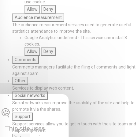
use cookie.
Allow
Deny
Audience measurement
The audience measurement services used to generate useful
statistics attendance to improve the site.
Google Analytics
undefined
-
This service can install 8
cookies.
Allow
Deny
Comments
Comments managers facilitate the filing of comments and fight
against spam.
Other
Services to display web content.
Social networks
Social networks can improve the usability of the site and help to
promote it via the shares.
Support
Support services allow you to get in touch with the site team and
This site uses
help to improve it.