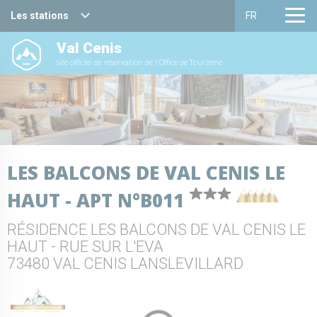
Les stations
FR
Val Cenis
Haute Maurienne Vanoise
Français
site officiel de réservation de l'Office de Tourisme
Valfréjus
English
La Norma
Aussois
LES BALCONS DE VAL CENIS LE
Val Cenis
HAUT - APT N°B011
Bessans
RÉSIDENCE LES BALCONS DE VAL CENIS LE
Bonneval sur arc
HAUT - RUE SUR L'EVA
73480 VAL CENIS LANSLEVILLARD