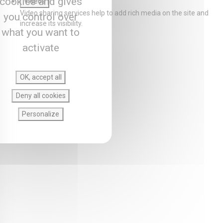
cookies and gives
Videos
Video sharing services help to add rich media on the site and
you control over
increase its visibility.
what you want to
activate
OK, accept all
Deny all cookies
Personalize