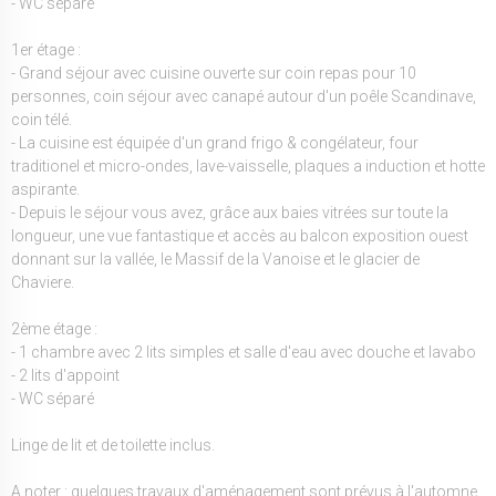
- WC séparé
1er étage :
- Grand séjour avec cuisine ouverte sur coin repas pour 10
personnes, coin séjour avec canapé autour d'un poêle Scandinave,
coin télé.
- La cuisine est équipée d'un grand frigo & congélateur, four
traditionel et micro-ondes, lave-vaisselle, plaques a induction et hotte
aspirante.
- Depuis le séjour vous avez, grâce aux baies vitrées sur toute la
longueur, une vue fantastique et accès au balcon exposition ouest
donnant sur la vallée, le Massif de la Vanoise et le glacier de
Chaviere.
2ème étage :
- 1 chambre avec 2 lits simples et salle d'eau avec douche et lavabo
- 2 lits d'appoint
- WC séparé
Linge de lit et de toilette inclus.
A noter : quelques travaux d'aménagement sont prévus à l'automne