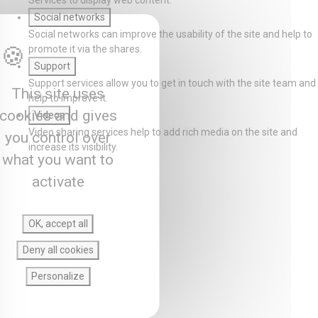
Services to display web content.
Social networks
Social networks can improve the usability of the site and help to
promote it via the shares.
Support
Support services allow you to get in touch with the site team and
This site uses
help to improve it.
cookies and gives
Videos
Video sharing services help to add rich media on the site and
you control over
increase its visibility.
what you want to
activate
OK, accept all
Deny all cookies
Personalize