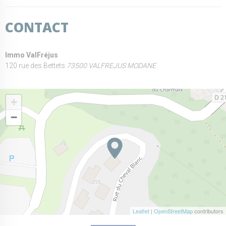
CONTACT
Immo ValFréjus
120 rue des Bettets
73500 VALFREJUS MODANE
+
−
Leaflet
|
OpenStreetMap
contributors