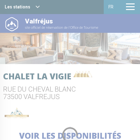
Les stations
FR
Valfréjus
Haute Maurienne Vanoise
Français
site officiel de réservation de l'Office de Tourisme
Valfréjus
English
La Norma
Aussois
CHALET LA VIGIE
Val Cenis
RUE DU CHEVAL BLANC
Bessans
73500 VALFREJUS
Bonneval sur arc
VOIR LES DISPONIBILITÉS