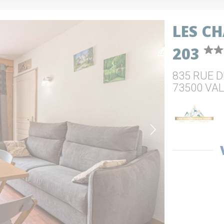
LES CH
203
835 RUE 
73500 VA