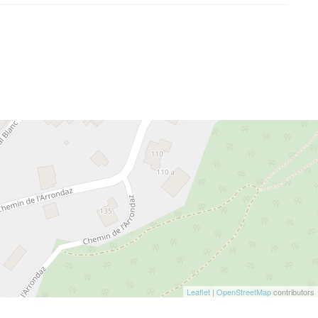
Leaflet
|
OpenStreetMap
contributors