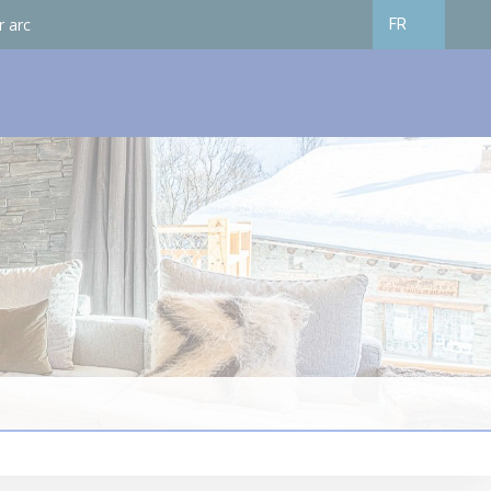
r arc
FR
Français
English