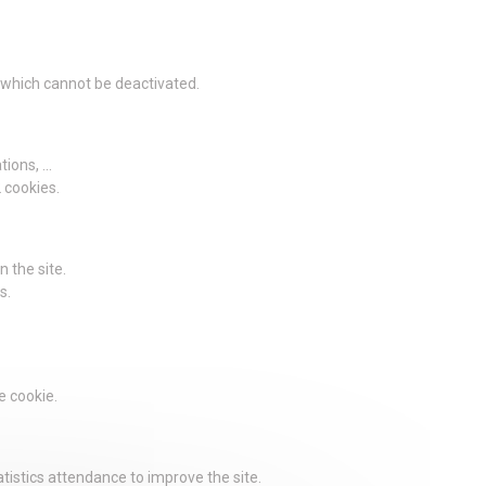
g which cannot be deactivated.
ions, ...
2 cookies.
 the site.
s.
e cookie.
istics attendance to improve the site.