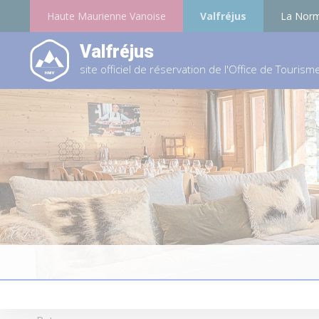
Haute Maurienne Vanoise
Valfréjus
La Nor
Valfréjus
site officiel de réservation de l'Office de Tourism