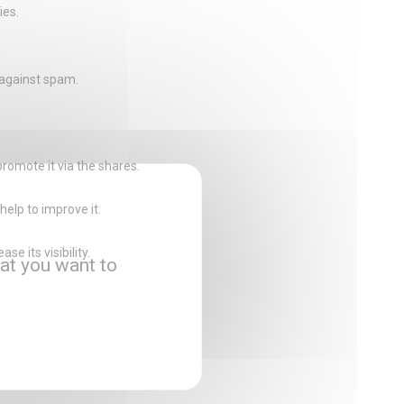
ies.
 against spam.
promote it via the shares.
help to improve it.
e its visibility.
at you want to