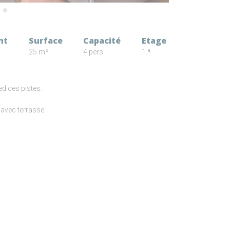
nt
Surface
Capacité
Etage
25 m²
4 pers.
1.ª
ed des pistes.
 avec terrasse.