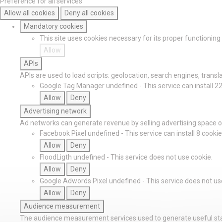
Preference for all services
Allow all cookies
Deny all cookies
Mandatory cookies
This site uses cookies necessary for its proper functionin
Allow
APIs
APIs are used to load scripts: geolocation, search engines, translat
Google Tag Manager
undefined
-
This service can install 2
Allow
Deny
Advertising network
Ad networks can generate revenue by selling advertising space on
Facebook Pixel
undefined
-
This service can install 8 cookie
Allow
Deny
FloodLigth
undefined
-
This service does not use cookie.
Allow
Deny
Google Adwords Pixel
undefined
-
This service does not us
Allow
Deny
Audience measurement
The audience measurement services used to generate useful stat