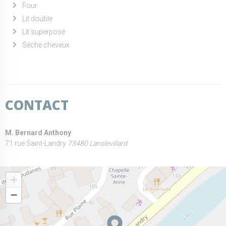
Four
Lit double
Lit superposé
Séche cheveux
CONTACT
M. Bernard Anthony
71 rue Saint-Landry
73480 Lanslevillard
+
−