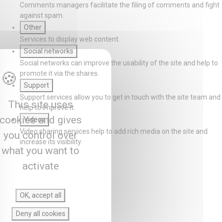
Comments managers facilitate the filing of comments and fight
against spam.
Other
Services to display web content.
Social networks
Social networks can improve the usability of the site and help to
promote it via the shares.
Support
Support services allow you to get in touch with the site team and
This site uses
help to improve it.
cookies and gives
Videos
Video sharing services help to add rich media on the site and
you control over
increase its visibility.
what you want to
activate
OK, accept all
Deny all cookies