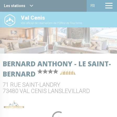
Les stations
FR
Val Cenis
Haute Maurienne Vanoise
Français
site officiel de réservation de l'Office de Tourisme
Valfréjus
English
La Norma
Aussois
BERNARD ANTHONY - LE SAINT-
Val Cenis
BERNARD
Bessans
71 RUE SAINT-LANDRY
Bonneval sur arc
73480 VAL CENIS LANSLEVILLARD