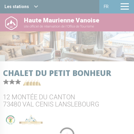
Les stations
FR
Haute Maurienne Vanoise
Haute Maurienne Vanoise
Français
site officiel de réservation de l'Office de Tourisme
Valfréjus
English
La Norma
Aussois
CHALET DU PETIT BONHEUR
Val Cenis
Bessans
12 MONTÉE DU CANTON
Bonneval sur arc
73480 VAL CENIS LANSLEBOURG