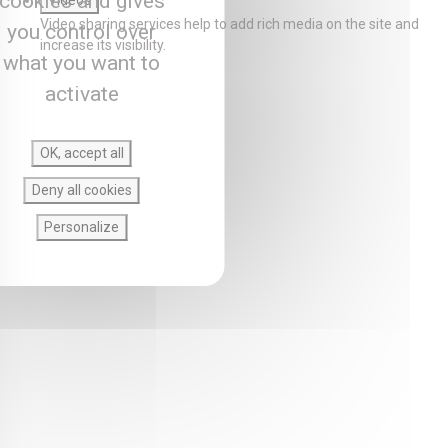
cookies and gives
Videos
Video sharing services help to add rich media on the site and
you control over
increase its visibility.
what you want to
activate
OK, accept all
Deny all cookies
Personalize