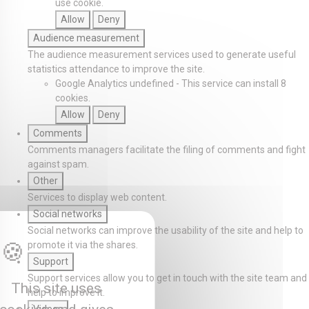
use cookie.
Allow
Deny
Audience measurement
The audience measurement services used to generate useful
statistics attendance to improve the site.
Google Analytics
undefined
-
This service can install 8
cookies.
Allow
Deny
Comments
Comments managers facilitate the filing of comments and fight
against spam.
Other
Services to display web content.
Social networks
Social networks can improve the usability of the site and help to
promote it via the shares.
Support
Support services allow you to get in touch with the site team and
This site uses
help to improve it.