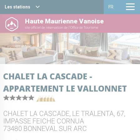
Les stations
FR
Haute Maurienne Vanoise
Haute Maurienne Vanoise
Français
site officiel de réservation de l'Office de Tourisme
Valfréjus
English
La Norma
Aussois
CHALET LA CASCADE -
Val Cenis
APPARTEMENT LE VALLONNET
Bessans
Bonneval sur arc
CHALET LA CASCADE, LE TRALENTA, 67,
IMPASSE FEICHE CORNUA
73480 BONNEVAL SUR ARC