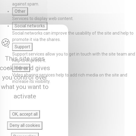
against spam.
Other
Services to display web content.
Social networks
Social networks can improve the usability of the site and help to
promote it via the shares.
Support
Support services allow you to get in touch with the site team and
This site uses
help to improve it.
cookies and gives
Videos
Video sharing services help to add rich media on the site and
you control over
increase its visibility.
what you want to
activate
OK, accept all
Deny all cookies