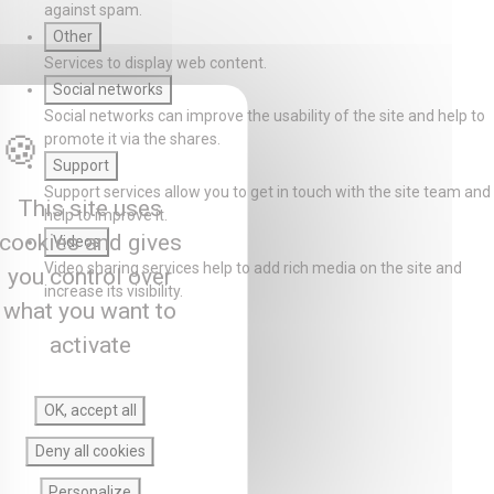
against spam.
Other
Services to display web content.
Social networks
Social networks can improve the usability of the site and help to
promote it via the shares.
Support
Support services allow you to get in touch with the site team and
This site uses
help to improve it.
cookies and gives
Videos
Video sharing services help to add rich media on the site and
you control over
increase its visibility.
what you want to
activate
OK, accept all
Deny all cookies
Personalize