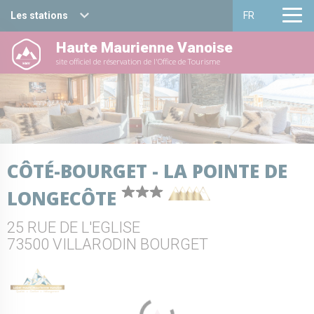
Les stations
FR
Haute Maurienne Vanoise
Haute Maurienne Vanoise
Français
site officiel de réservation de l'Office de Tourisme
Valfréjus
English
La Norma
Aussois
CÔTÉ-BOURGET - LA POINTE DE
Val Cenis
LONGECÔTE
Bessans
25 RUE DE L'EGLISE
Bonneval sur arc
73500 VILLARODIN BOURGET