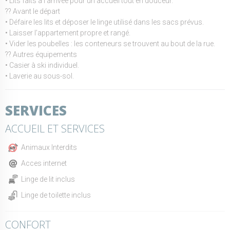
• Lits faits à l’arrivée pour un accueil tout en douceur.
?? Avant le départ
• Défaire les lits et déposer le linge utilisé dans les sacs prévus.
• Laisser l’appartement propre et rangé.
• Vider les poubelles : les conteneurs se trouvent au bout de la rue.
?? Autres équipements
• Casier à ski individuel.
• Laverie au sous-sol.
SERVICES
ACCUEIL ET SERVICES
Animaux Interdits
Acces internet
Linge de lit inclus
Linge de toilette inclus
CONFORT