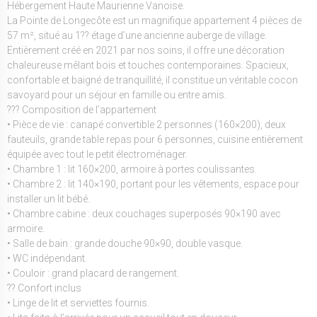
Hébergement Haute Maurienne Vanoise.
La Pointe de Longecôte est un magnifique appartement 4 pièces de
57 m², situé au 1?? étage d’une ancienne auberge de village.
Entièrement créé en 2021 par nos soins, il offre une décoration
chaleureuse mêlant bois et touches contemporaines. Spacieux,
confortable et baigné de tranquillité, il constitue un véritable cocon
savoyard pour un séjour en famille ou entre amis.
??? Composition de l’appartement
• Pièce de vie : canapé convertible 2 personnes (160×200), deux
fauteuils, grande table repas pour 6 personnes, cuisine entièrement
équipée avec tout le petit électroménager.
• Chambre 1 : lit 160×200, armoire à portes coulissantes.
• Chambre 2 : lit 140×190, portant pour les vêtements, espace pour
installer un lit bébé.
• Chambre cabine : deux couchages superposés 90×190 avec
armoire.
• Salle de bain : grande douche 90×90, double vasque.
• WC indépendant.
• Couloir : grand placard de rangement.
?? Confort inclus
• Linge de lit et serviettes fournis.