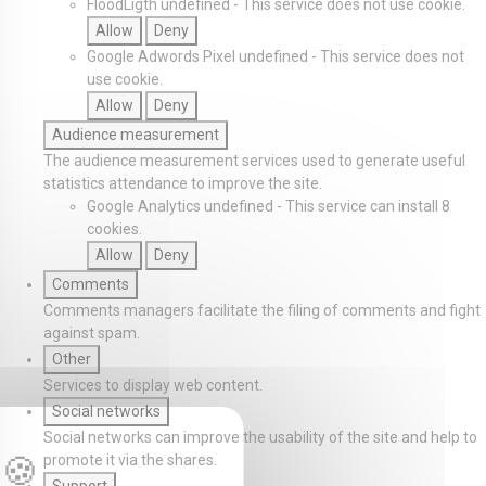
FloodLigth
undefined
-
This service does not use cookie.
Allow
Deny
Google Adwords Pixel
undefined
-
This service does not
use cookie.
Allow
Deny
Audience measurement
The audience measurement services used to generate useful
statistics attendance to improve the site.
Google Analytics
undefined
-
This service can install 8
cookies.
Allow
Deny
Comments
Comments managers facilitate the filing of comments and fight
against spam.
Other
Services to display web content.
Social networks
Social networks can improve the usability of the site and help to
promote it via the shares.