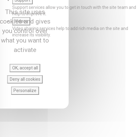
Support
Support services allow you to get in touch with the site team and
This site uses
help to improve it.
cookies and gives
Videos
Video sharing services help to add rich media on the site and
you control over
increase its visibility.
what you want to
activate
OK, accept all
Deny all cookies
Personalize