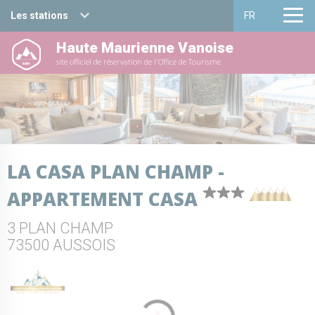
Les stations
FR
Haute Maurienne Vanoise
Haute Maurienne Vanoise
Français
site officiel de réservation de l'Office de Tourisme
Valfréjus
English
La Norma
Aussois
LA CASA PLAN CHAMP -
Val Cenis
APPARTEMENT CASA
Bessans
3 PLAN CHAMP
Bonneval sur arc
73500 AUSSOIS