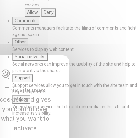
cookies.
Allow
Deny
Comments
Comments managers facilitate the filing of comments and fight
against spam.
Other
Services to display web content.
Social networks
Social networks can improve the usability of the site and help to
promote it via the shares.
Support
Support services allow you to get in touch with the site team and
This site uses
help to improve it.
cookies and gives
Videos
Video sharing services help to add rich media on the site and
you control over
increase its visibility.
what you want to
activate