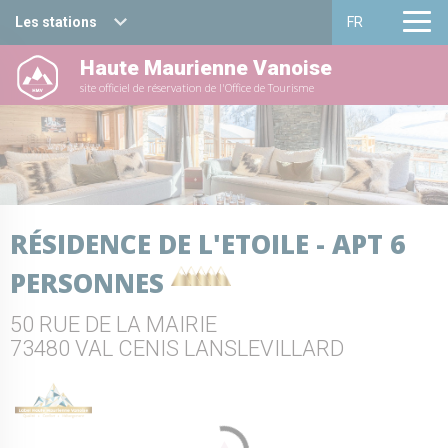
Les stations
FR
Haute Maurienne Vanoise
Haute Maurienne Vanoise
Français
site officiel de réservation de l'Office de Tourisme
Valfréjus
English
La Norma
Aussois
RÉSIDENCE DE L'ETOILE - APT 6
Val Cenis
PERSONNES
Bessans
50 RUE DE LA MAIRIE
Bonneval sur arc
73480 VAL CENIS LANSLEVILLARD