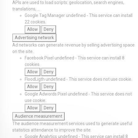
APIs are used to load scripts: geolocation, search engines,
translations, ...
Google Tag Manager
undefined
-
This service can install
22 cookies.
Allow
Deny
Advertising network
Ad networks can generate revenue by selling advertising space
on the site.
Facebook Pixel
undefined
-
This service can install 8
cookies.
Allow
Deny
FloodLigth
undefined
-
This service does not use cookie.
Allow
Deny
Google Adwords Pixel
undefined
-
This service does not
use cookie.
Allow
Deny
Audience measurement
The audience measurement services used to generate useful
statistics attendance to improve the site.
Google Analytics
undefined
-
This service can install 8