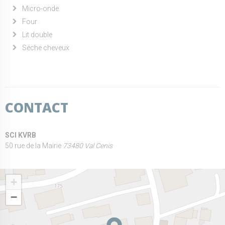
Micro-onde
Four
Lit double
Séche cheveux
CONTACT
SCI KVRB
50 rue de la Mairie
73480 Val Cenis
+
−