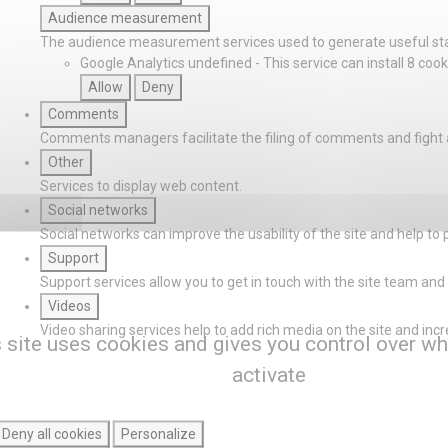
Audience measurement
The audience measurement services used to generate useful stat
Google Analytics
undefined
-
This service can install 8 cook
Allow
Deny
Comments
Comments managers facilitate the filing of comments and fight
Other
Services to display web content.
Social networks
Social networks can improve the usability of the site and help to 
Support
Support services allow you to get in touch with the site team and 
Videos
Video sharing services help to add rich media on the site and increas
 site uses cookies and gives you control over wh
activate
Deny all cookies
Personalize