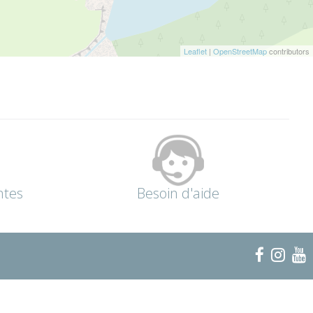
Leaflet
|
OpenStreetMap
contributors
ntes
Besoin d'aide