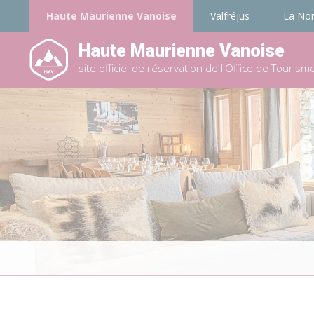
Haute Maurienne Vanoise
Valfréjus
La No
Haute Maurienne Vanoise
site officiel de réservation de l'Office de Tourism