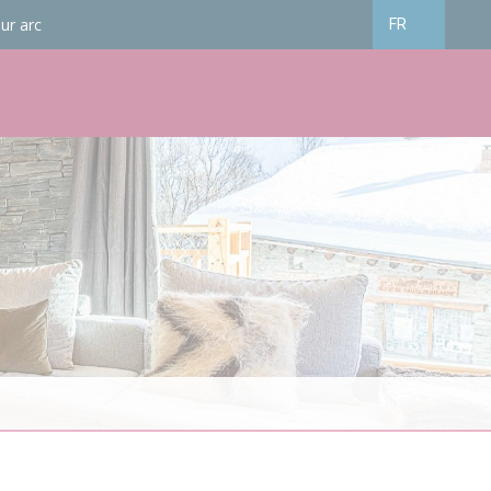
ur arc
FR
Français
English