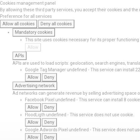
Cookies management panel
By allowing these third party services, you accept their cookies and the
Preference for all services
Allow all cookies
Deny all cookies
Mandatory cookies
This site uses cookies necessary for its proper functionin
Allow
APIs
APIs are used to load scripts: geolocation, search engines, translat
Google Tag Manager
undefined
-
This service can install 2
Allow
Deny
Advertising network
Ad networks can generate revenue by selling advertising space on
Facebook Pixel
undefined
-
This service can install 8 cookie
Allow
Deny
FloodLigth
undefined
-
This service does not use cookie.
Allow
Deny
Google Adwords Pixel
undefined
-
This service does not us
Allow
Deny