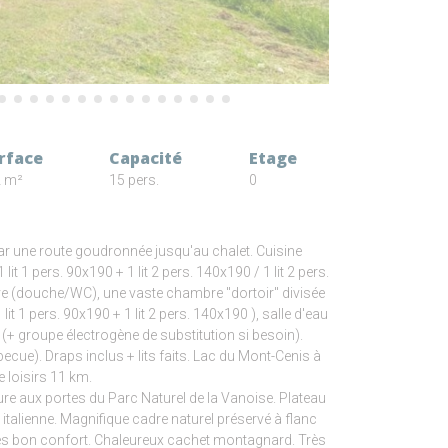
rface
Capacité
Etage
 m²
15 pers.
0
 par une route goudronnée jusqu'au chalet. Cuisine
lit 1 pers. 90x190 + 1 lit 2 pers. 140x190 / 1 lit 2 pers.
tive (douche/WC), une vaste chambre "dortoir" divisée
t 1 pers. 90x190 + 1 lit 2 pers. 140x190 ), salle d'eau
(+ groupe électrogène de substitution si besoin).
cue). Draps inclus + lits faits. Lac du Mont-Cenis à
 loisirs 11 km.
re aux portes du Parc Naturel de la Vanoise. Plateau
italienne. Magnifique cadre naturel préservé à flanc
rès bon confort. Chaleureux cachet montagnard. Très