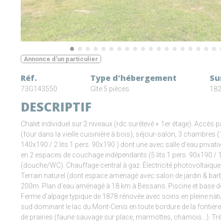
Annonce d'un particulier
Réf.
Type d'hébergement
Su
73G143550
Gîte 5 pièces
182
DESCRIPTIF
Chalet individuel sur 2 niveaux (rdc surélevé + 1er étage). Accès
(four dans la vieille cuisinière à bois), séjour-salon, 3 chambres (1 
140x190 / 2 lits 1 pers. 90x190 ) dont une avec salle d'eau priva
en 2 espaces de couchage indépendants (5 lits 1 pers. 90x190 / 1 li
(douche/WC). Chauffage central à gaz. Électricité photovoltaïque 
Terrain naturel (dont espace aménagé avec salon de jardin & barbe
200m. Plan d'eau aménagé à 18 km à Bessans. Piscine et base de
Ferme d'alpage typique de 1878 rénovée avec soins en pleine natu
sud dominant le lac du Mont-Cenis en toute bordure de la fontière 
de prairies (faune sauvage sur place, marmottes, chamois...). T