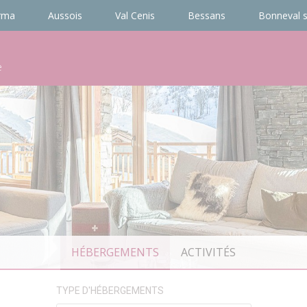
rma
Aussois
Val Cenis
Bessans
Bonneval s
e
HÉBERGEMENTS
ACTIVITÉS
TYPE D'HÉBERGEMENTS