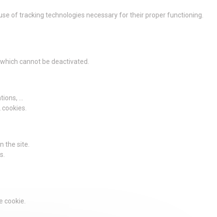
 use of tracking technologies necessary for their proper functioning.
g which cannot be deactivated.
ions, ...
2 cookies.
 the site.
s.
e cookie.