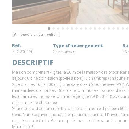
Annonce d'un particulier
Réf.
Type d'hébergement
Su
73G290160
Gîte 4 pièces
46 
DESCRIPTIF
Maison comprenant 4 gites, à 20 m de la maison des propriétaire
séjour-cuisine coin salon (poêle à bois), 3 chambres (chacune av
2 personnes 160 x 200 cm), une salle d'eau (douche avec WC), WC
mansardées comprises. Buanderie commune en sous-sol avec lave
les chambres. Terrasse commune (au gite 73G290153) avec un sa
salle au rez-de-chaussée.
Située au bord du torrent le Doron, cette maison est située à 60
Cenis Vanoise, avec une navette gratuite uniquement l'hiver. L'a
ce gite sous les toits. Beaucoup de charme et de caractère pour u
Maurienne !