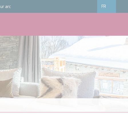
ur arc
FR
Français
English