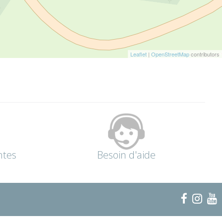
Leaflet
|
OpenStreetMap
contributors
ntes
Besoin d'aide