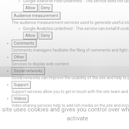
Google Adwords Pixel
undefined
-
This service does not us
Allow
Deny
Audience measurement
The audience measurement services used to generate useful stat
Google Analytics
undefined
-
This service can install 8 cook
Allow
Deny
Comments
Comments managers facilitate the filing of comments and fight
Other
Services to display web content.
Social networks
Social networks can improve the usability of the site and help to 
Support
Support services allow you to get in touch with the site team and 
Videos
Video sharing services help to add rich media on the site and increas
 site uses cookies and gives you control over wh
activate