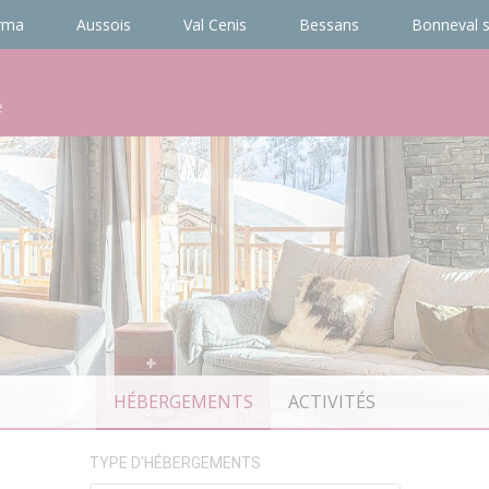
rma
Aussois
Val Cenis
Bessans
Bonneval s
e
HÉBERGEMENTS
ACTIVITÉS
TYPE D'HÉBERGEMENTS