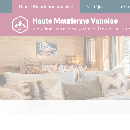
Haute Maurienne Vanoise
Valfréjus
La No
Haute Maurienne Vanoise
site officiel de réservation de l'Office de Tourism