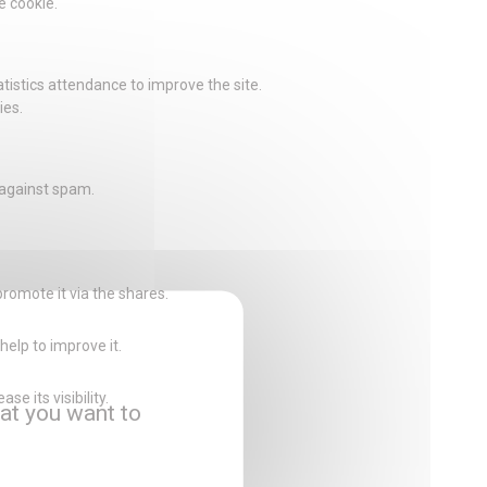
e cookie.
istics attendance to improve the site.
ies.
 against spam.
promote it via the shares.
help to improve it.
e its visibility.
at you want to