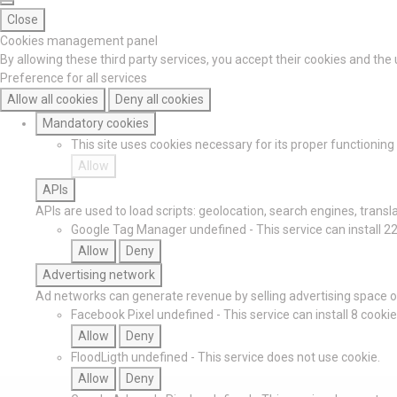
Close
Cookies management panel
By allowing these third party services, you accept their cookies and the
Preference for all services
Allow all cookies
Deny all cookies
Mandatory cookies
This site uses cookies necessary for its proper functionin
Allow
APIs
APIs are used to load scripts: geolocation, search engines, translat
Google Tag Manager
undefined
-
This service can install 2
Allow
Deny
Advertising network
Ad networks can generate revenue by selling advertising space on
Facebook Pixel
undefined
-
This service can install 8 cookie
Allow
Deny
FloodLigth
undefined
-
This service does not use cookie.
Allow
Deny