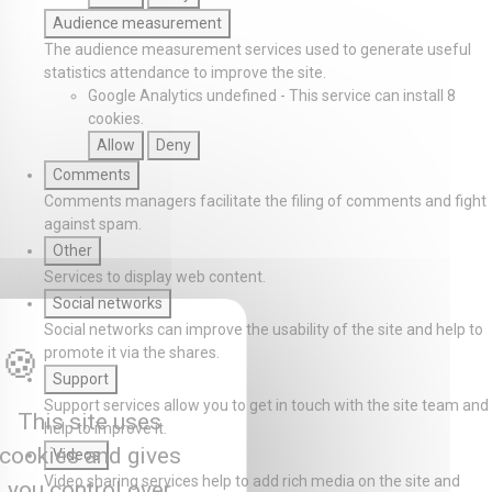
Audience measurement
The audience measurement services used to generate useful
statistics attendance to improve the site.
Google Analytics
undefined
-
This service can install 8
cookies.
Allow
Deny
Comments
Comments managers facilitate the filing of comments and fight
against spam.
Other
Services to display web content.
Social networks
Social networks can improve the usability of the site and help to
promote it via the shares.
Support
Support services allow you to get in touch with the site team and
This site uses
help to improve it.
cookies and gives
Videos
Video sharing services help to add rich media on the site and
you control over