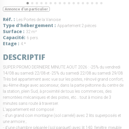
Annonce d'un particulier
Réf.
Les Portes de la Vanoise
Type d'hébergement
Appartement 2 pièces
Surface
32 m²
Capacité
6 pers.
Etage
4.ª
DESCRIPTIF
SUPER PROMO DERNIERE MINUTE AOUT 2026 : -25% du vendredi
14/08 au samedi 22/08 et -25% du samedi 22/08 au samedi 29/08
Très bel appartement avec vue sur les pistes, rénové grand confort,
au 4ème étage avec ascenseur, dans la partie piétonne du centre de
la station, plein Sud, à proximité de tous les commerces, des
remontées mécaniques et des pistes, etc... tout à moins de 3
minutes sans route à traverser.
L'appartement est composé :
- d'un grand coin montagne (sol carrelé) avec 2 lits superposés et
une armoire ;
- d'une chambre séparée (sol parquet) avec lit 140, fenêtre, meuble