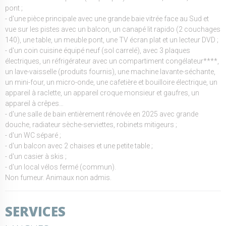
pont ;
- d'une pièce principale avec une grande baie vitrée face au Sud et
vue sur les pistes avec un balcon, un canapé lit rapido (2 couchages
140), une table, un meuble pont, une TV écran plat et un lecteur DVD ;
- d'un coin cuisine équipé neuf (sol carrelé), avec 3 plaques
électriques, un réfrigérateur avec un compartiment congélateur****,
un lave-vaisselle (produits fournis), une machine lavante-séchante,
un mini-four, un micro-onde, une cafetière et bouilloire électrique, un
appareil à raclette, un appareil croque monsieur et gaufres, un
appareil à crêpes…
- d'une salle de bain entièrement rénovée en 2025 avec grande
douche, radiateur sèche-serviettes, robinets mitigeurs ;
- d'un WC séparé ;
- d'un balcon avec 2 chaises et une petite table ;
- d'un casier à skis ;
- d'un local vélos fermé (commun).
Non fumeur. Animaux non admis.
SERVICES