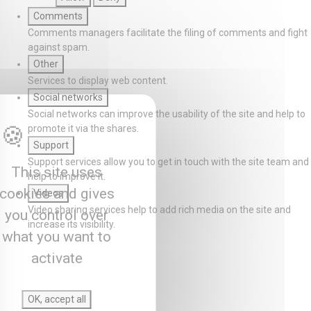
Comments
Comments managers facilitate the filing of comments and fight
against spam.
Other
Services to display web content.
Social networks
Social networks can improve the usability of the site and help to
promote it via the shares.
Support
Support services allow you to get in touch with the site team and
This site uses
help to improve it.
cookies and gives
Videos
Video sharing services help to add rich media on the site and
you control over
increase its visibility.
what you want to
activate
OK, accept all