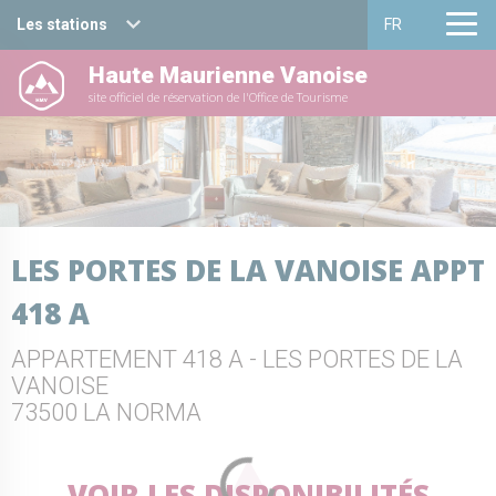
Les stations
FR
Haute Maurienne Vanoise
Haute Maurienne Vanoise
Français
site officiel de réservation de l'Office de Tourisme
Valfréjus
English
La Norma
Aussois
LES PORTES DE LA VANOISE APPT
Val Cenis
418 A
Bessans
APPARTEMENT 418 A - LES PORTES DE LA
Bonneval sur arc
VANOISE
73500 LA NORMA
VOIR LES DISPONIBILITÉS