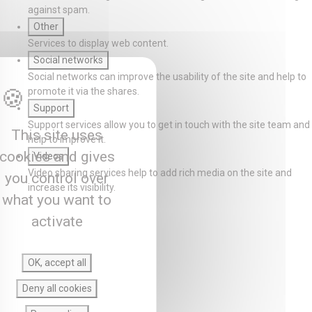
against spam.
Other
Services to display web content.
Social networks
Social networks can improve the usability of the site and help to
promote it via the shares.
Support
Support services allow you to get in touch with the site team and
This site uses
help to improve it.
cookies and gives
Videos
Video sharing services help to add rich media on the site and
you control over
increase its visibility.
what you want to
activate
OK, accept all
Deny all cookies