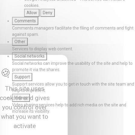
cookies.
Allow
Deny
Comments
Comments managers facilitate the filing of comments and fight
against spam.
Other
Services to display web content.
Social networks
Social networks can improve the usability of the site and help to
promote it via the shares.
Support
Support services allow you to get in touch with the site team and
This site uses
help to improve it.
cookies and gives
Videos
Video sharing services help to add rich media on the site and
you control over
increase its visibility.
what you want to
activate