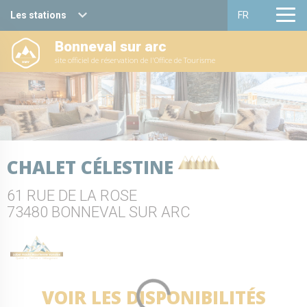
Les stations
FR
Bonneval sur arc
Haute Maurienne Vanoise
Français
site officiel de réservation de l'Office de Tourisme
Valfréjus
English
La Norma
Aussois
CHALET CÉLESTINE
Val Cenis
61 RUE DE LA ROSE
Bessans
73480 BONNEVAL SUR ARC
Bonneval sur arc
VOIR LES DISPONIBILITÉS