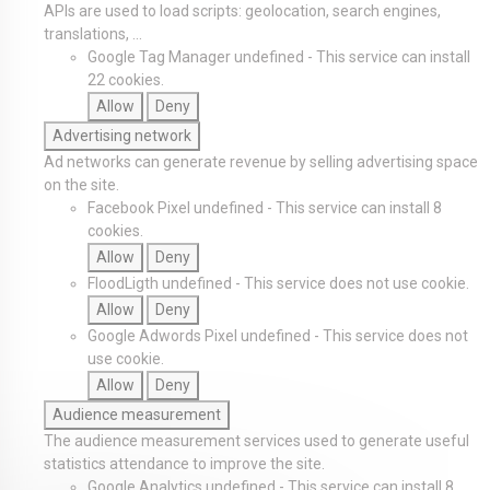
APIs are used to load scripts: geolocation, search engines,
translations, ...
Google Tag Manager
undefined
-
This service can install
22 cookies.
Allow
Deny
Advertising network
Ad networks can generate revenue by selling advertising space
on the site.
Facebook Pixel
undefined
-
This service can install 8
cookies.
Allow
Deny
FloodLigth
undefined
-
This service does not use cookie.
Allow
Deny
Google Adwords Pixel
undefined
-
This service does not
use cookie.
Allow
Deny
Audience measurement
The audience measurement services used to generate useful
statistics attendance to improve the site.
Google Analytics
undefined
-
This service can install 8