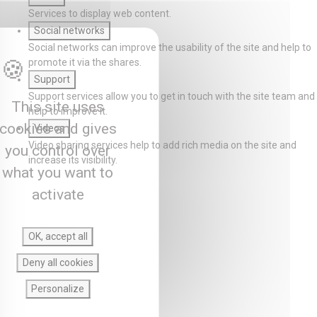
Services to display web content.
Social networks
Social networks can improve the usability of the site and help to
promote it via the shares.
Support
Support services allow you to get in touch with the site team and
This site uses
help to improve it.
cookies and gives
Videos
Video sharing services help to add rich media on the site and
you control over
increase its visibility.
what you want to
activate
OK, accept all
Deny all cookies
Personalize