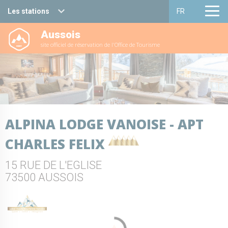
Les stations
FR
Aussois
Haute Maurienne Vanoise
Français
site officiel de réservation de l'Office de Tourisme
Valfréjus
English
La Norma
Aussois
ALPINA LODGE VANOISE - APT
Val Cenis
CHARLES FELIX
Bessans
15 RUE DE L'EGLISE
Bonneval sur arc
73500 AUSSOIS