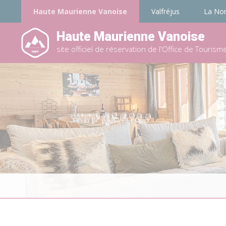
Haute Maurienne Vanoise
Valfréjus
La No
Haute Maurienne Vanoise
site officiel de réservation de l'Office de Tourism