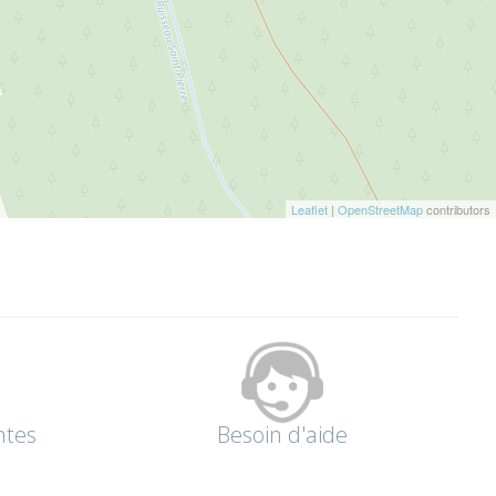
Leaflet
|
OpenStreetMap
contributors
ntes
Besoin d'aide