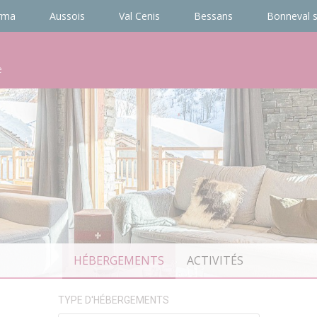
rma
Aussois
Val Cenis
Bessans
Bonneval s
e
HÉBERGEMENTS
ACTIVITÉS
TYPE D'HÉBERGEMENTS