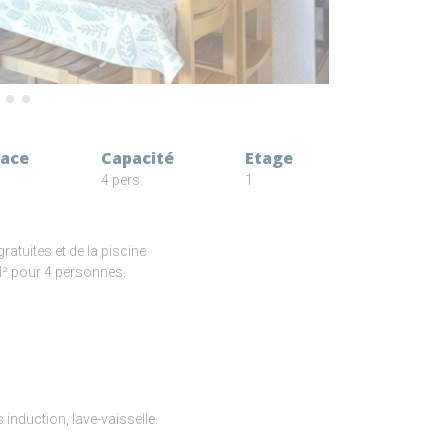
face
Capacité
Etage
²
4 pers.
1
atuites et de la piscine
M² pour 4 personnes.
s induction, lave-vaisselle.