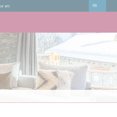
ur arc
FR
Français
English