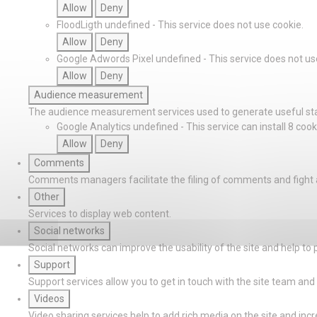
Allow
Deny
FloodLigth
undefined
-
This service does not use cookie.
Allow
Deny
Google Adwords Pixel
undefined
-
This service does not us
Allow
Deny
Audience measurement
The audience measurement services used to generate useful stat
Google Analytics
undefined
-
This service can install 8 cook
Allow
Deny
Comments
Comments managers facilitate the filing of comments and fight
Other
Services to display web content.
Social networks
Social networks can improve the usability of the site and help to 
Support
Support services allow you to get in touch with the site team and 
Videos
Video sharing services help to add rich media on the site and increas