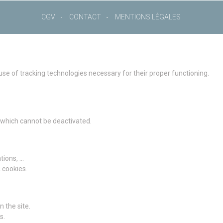
CGV
CONTACT
MENTIONS LÉGALES
 use of tracking technologies necessary for their proper functioning.
g which cannot be deactivated.
ions, ...
2 cookies.
 the site.
s.