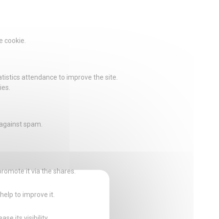
e cookie.
istics attendance to improve the site.
ies.
 against spam.
promote it via the shares.
help to improve it.
e its visibility.