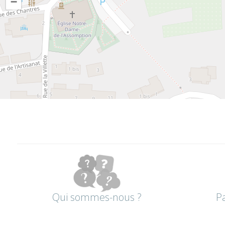
−
Qui sommes-nous ?
P