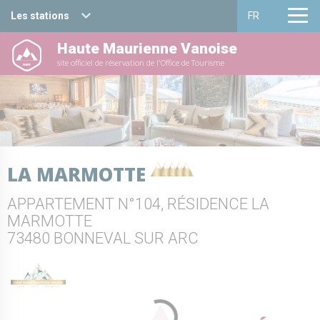
Les stations
FR
Haute Maurienne Vanoise
Haute Maurienne Vanoise
Français
site officiel de réservation de l'Office de Tourisme
Valfréjus
English
La Norma
Aussois
LA MARMOTTE
Val Cenis
APPARTEMENT N°104, RÉSIDENCE LA
Bessans
MARMOTTE
73480 BONNEVAL SUR ARC
Bonneval sur arc