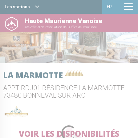
Les stations
FR
Haute Maurienne Vanoise
Haute Maurienne Vanoise
Français
site officiel de réservation de l'Office de Tourisme
Valfréjus
English
La Norma
Aussois
LA MARMOTTE
Val Cenis
APPT RDJ01 RÉSIDENCE LA MARMOTTE
Bessans
73480 BONNEVAL SUR ARC
Bonneval sur arc
VOIR LES DISPONIBILITÉS