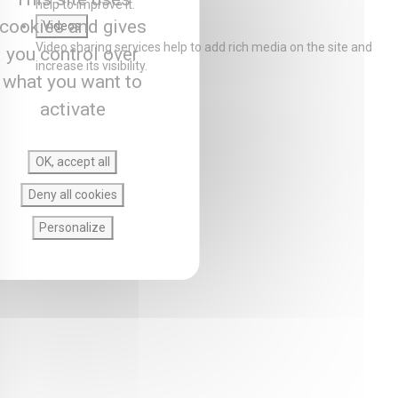
help to improve it.
cookies and gives
Videos
Video sharing services help to add rich media on the site and
you control over
increase its visibility.
what you want to
activate
OK, accept all
Deny all cookies
Personalize