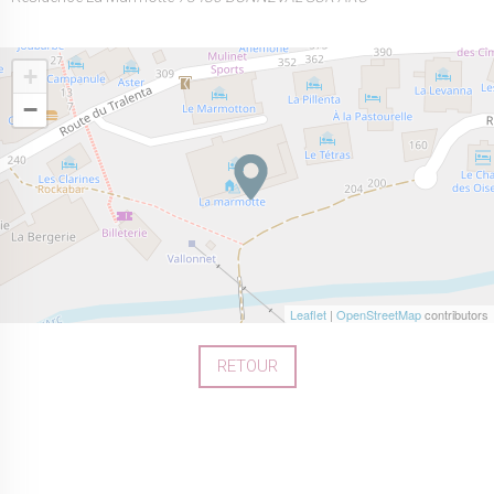
+
−
Leaflet
|
OpenStreetMap
contributors
RETOUR