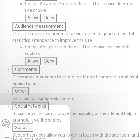
Google Adwords Pixel
undefined
-
This service does not
use cookie.
Allow
Deny
Audience measurement
The audience measurement services used to generate useful
statistics attendance to improve the site.
Google Analytics
undefined
-
This service can install 8
cookies.
Allow
Deny
Comments
Comments managers facilitate the filing of comments and fight
against spam.
Other
Services to display web content.
Social networks
Social networks can improve the usability of the site and help to
promote it via the shares.
Support
Support services allow you to get in touch with the site team and
This site uses