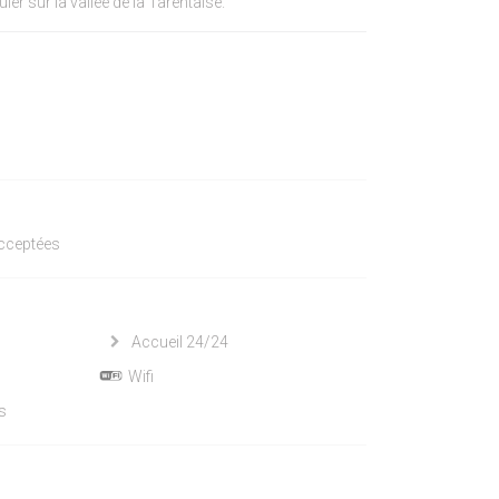
uler sur la vallée de la Tarentaise.
acceptées
Accueil 24/24
Wifi
us