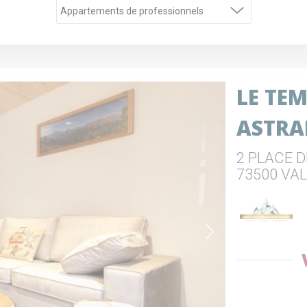
LE TE
ASTR
2 PLACE D
73500 VA