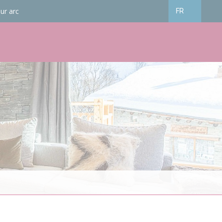
ur arc
FR
Français
English