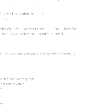
eau et alimentation électrique.
u monde.
isine équipée ouverte sur le séjour. Le salon bénéficie
est qui vous permettra de profiter du soleil toute la
eur, lave-vaisselle, micro-onde, cafetière électrique,
literie neuve de qualité.
 d’eau privative.
ni !
osé