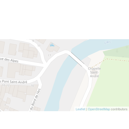
Leaflet
|
OpenStreetMap
contributors