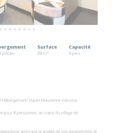
bergement
Surface
Capacité
 pièces
88 m²
8 pers.
fort Hébergement" Haute Maurienne Vanoise.
é pour 8 personnes, au cœur du village de
leureuse, ainsi que la qualité de ses équipements et