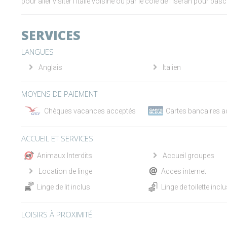
pour aller visiter l'Italie voisine ou par le cole de l'Iseran pour basc
SERVICES
LANGUES
Anglais
Italien
MOYENS DE PAIEMENT
Chèques vacances acceptés
Cartes bancaires 
ACCUEIL ET SERVICES
Animaux Interdits
Accueil groupes
Location de linge
Acces internet
Linge de lit inclus
Linge de toilette incl
LOISIRS À PROXIMITÉ