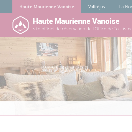
Haute Maurienne Vanoise
Valfréjus
La No
Haute Maurienne Vanoise
site officiel de réservation de l'Office de Tourism