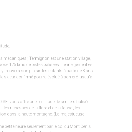
itude.
s mécaniques ; Termignon est une station village,
opose 125 kms de pistes balisées. L'enneigement est
trouvera son plaisir: les enfants à partir de 3 ans
 le skieur confirmé pourra évolué à son gré jusqu'à
E, vous offre une multitude de sentiers balisés :
es richesses de la flore et de la faune ; les
ion dans la haute montagne. (La majestueuse
ne petite heure seulement par le col du Mont Cenis