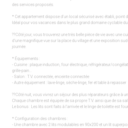
des services proposés.
* Cet appartement dispose d’un local sécurisé avec établi, point d’
Idéal pour vos vacances dans le plus grand domaine cyclable d
??Côté jour, vous trouverez une très belle pièce de vie avec une cu
d’une magnifique vue sur la place du village et une exposition sud-
journée.
* Équipements :
- Cuisine : plaque induction, four électrique, réfrigérateur/congélat
grille-pain...
- Salon : T.V. connectée, enceinte connectée
- Autre équipement : lave-linge, sèche-linge, fer et table à repasser
??Côté nuit, vous vivrez un séjour des plus réparateurs grâce à une 
Chaque chambre est équipée de sa propre T.V. ainsi que de sa salle
Le bonus : Les lits sont faits à l’arrivée et le linge de toilette est four
* Configuration des chambres :
- Une chambre avec 2 lits modulables en 90x200 et un lit superp