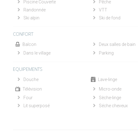
Piscine Couverte
Pêche
Randonnée
VTT
Ski alpin
Ski de fond
CONFORT
Balcon
Deux salles de bain
Dans le village
Parking
EQUIPEMENTS
Douche
Lave-linge
Télévision
Micro-onde
Four
Sèche-linge
Lit superposé
Séche cheveux