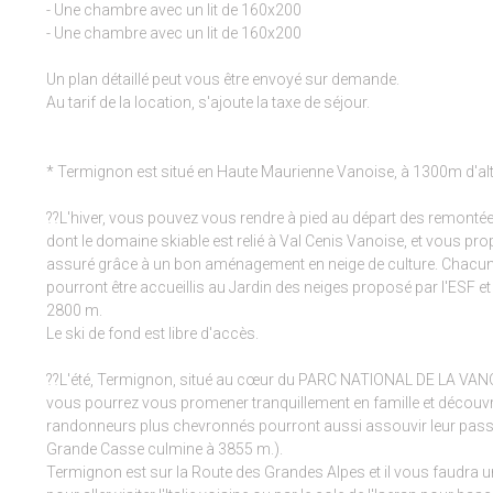
- Une chambre avec un lit de 160x200
- Une chambre avec un lit de 160x200
Un plan détaillé peut vous être envoyé sur demande.
Au tarif de la location, s'ajoute la taxe de séjour.
* Termignon est situé en Haute Maurienne Vanoise, à 1300m d'alt
??L'hiver, vous pouvez vous rendre à pied au départ des remontée
dont le domaine skiable est relié à Val Cenis Vanoise, et vous pr
assuré grâce à un bon aménagement en neige de culture. Chacun y 
pourront être accueillis au Jardin des neiges proposé par l'ESF et
2800 m.
Le ski de fond est libre d'accès.
??L'été, Termignon, situé au cœur du PARC NATIONAL DE LA VANOIS
vous pourrez vous promener tranquillement en famille et découvrir l
randonneurs plus chevronnés pourront aussi assouvir leur pass
Grande Casse culmine à 3855 m.).
Termignon est sur la Route des Grandes Alpes et il vous faudra u