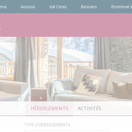
rma
Aussois
Val Cenis
Bessans
Bonneval s
e
HÉBERGEMENTS
ACTIVITÉS
TYPE D'HÉBERGEMENTS