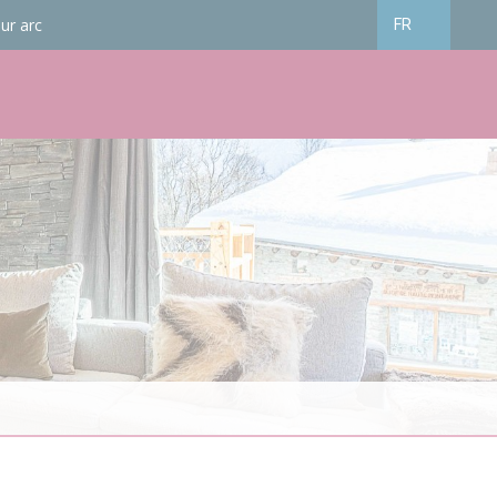
ur arc
FR
Français
English