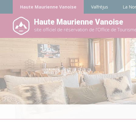
Haute Maurienne Vanoise
Valfréjus
La No
Haute Maurienne Vanoise
site officiel de réservation de l'Office de Tourism