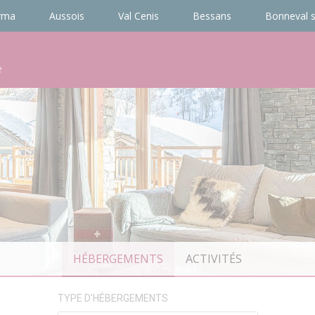
rma
Aussois
Val Cenis
Bessans
Bonneval s
e
HÉBERGEMENTS
ACTIVITÉS
TYPE D'HÉBERGEMENTS