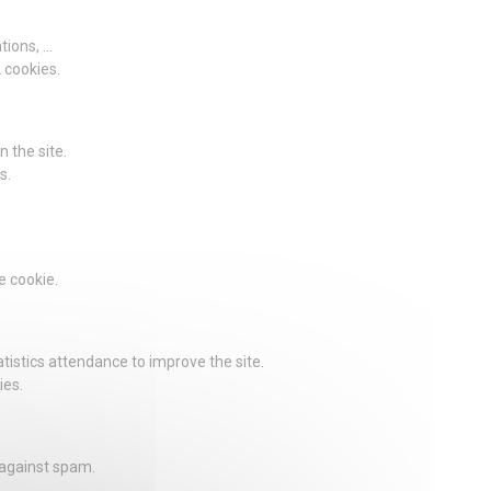
ions, ...
2 cookies.
 the site.
s.
e cookie.
istics attendance to improve the site.
ies.
 against spam.