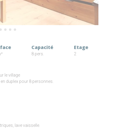
face
Capacité
Etage
m²
8 pers.
2
 le village
 en duplex pour 8 personnes.
triques, lave vaisselle.