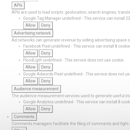
APIs
APIs are used to load scripts: geolocation, search engines, translat
Google Tag Manager
undefined
-
This service can install 2
Allow
Deny
Advertising network
Ad networks can generate revenue by selling advertising space on
Facebook Pixel
undefined
-
This service can install 8 cookie
Allow
Deny
FloodLigth
undefined
-
This service does not use cookie.
Allow
Deny
Google Adwords Pixel
undefined
-
This service does not us
Allow
Deny
Audience measurement
The audience measurement services used to generate useful stat
Google Analytics
undefined
-
This service can install 8 cook
Allow
Deny
Comments
Comments managers facilitate the filing of comments and fight