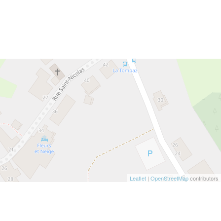
Leaflet
|
OpenStreetMap
contributors