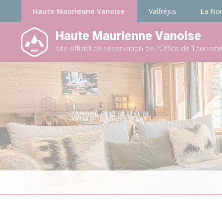
Haute Maurienne Vanoise
Valfréjus
La No
Haute Maurienne Vanoise
site officiel de réservation de l'Office de Tourism