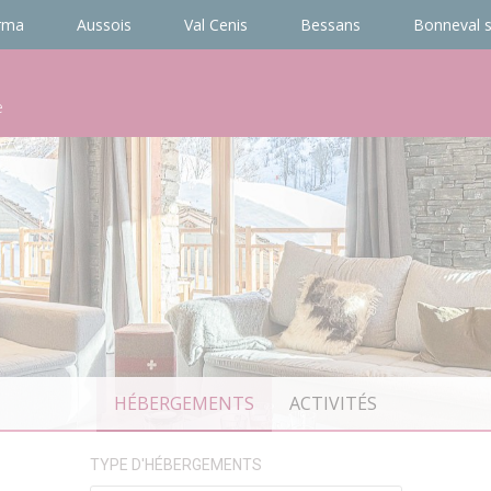
rma
Aussois
Val Cenis
Bessans
Bonneval s
e
HÉBERGEMENTS
ACTIVITÉS
TYPE D'HÉBERGEMENTS