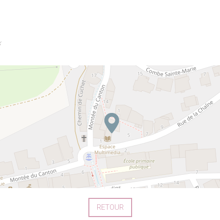
x
RETOUR