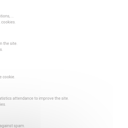
ions, ...
2 cookies.
 the site.
s.
e cookie.
istics attendance to improve the site.
ies.
 against spam.