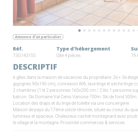
Annonce d'un particulier
Réf.
Type d'hébergement
Su
73G143155
Gîte 4 pièces
79 
DESCRIPTIF
6 gîtes dans la maison de vacances du propriétaire. 2e + 3e étage 
gigognes 90x190 cm), connexion Wifi, lave-linge et sèche-linge
2 chambres (1 lit 2 personnes 160x200 cm / 2 lits 1 personne s
balcon. Ski Domaine Val Cenis Vanoise 700m. Ski de fond 300m.
Location des draps et du linge de toilette via une conciergerie.
Maison de pays du 17ème siècle rénovée, située au coeur du quarti
lumineux et spacieux. Chaleureux cachet montagnard avec poutr
le village et la montagne. Proximité commerces & services.