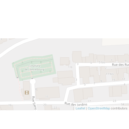
Leaflet
|
OpenStreetMap
contributors