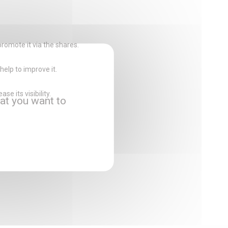
promote it via the shares.
help to improve it.
e its visibility.
at you want to