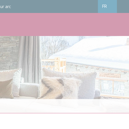
ur arc
FR
Français
English