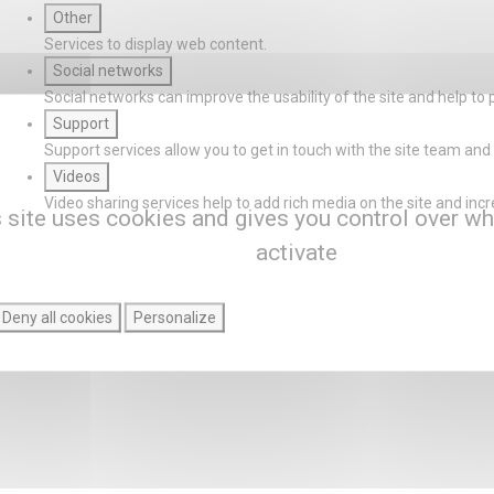
Other
Services to display web content.
Social networks
Social networks can improve the usability of the site and help to 
Support
Support services allow you to get in touch with the site team and 
Videos
Video sharing services help to add rich media on the site and increas
 site uses cookies and gives you control over wh
activate
Deny all cookies
Personalize