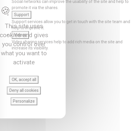
Social networks can improve the usability of the site and help to
promote it via the shares.
Support
Support services allow you to get in touch with the site team and
This site uses
help to improve it.
cookies and gives
Videos
Video sharing services help to add rich media on the site and
you control over
increase its visibility.
what you want to
activate
OK, accept all
Deny all cookies
Personalize