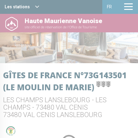
Les stations
FR
Haute Maurienne Vanoise
Haute Maurienne Vanoise
Français
site officiel de réservation de l'Office de Tourisme
Valfréjus
English
La Norma
Aussois
GÎTES DE FRANCE N°73G143501
Val Cenis
(LE MOULIN DE MARIE)
Bessans
LES CHAMPS LANSLEBOURG - LES
Bonneval sur arc
CHAMPS - 73480 VAL CENIS
73480 VAL CENIS LANSLEBOURG