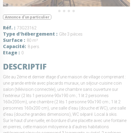
Annonce d'un particulier
Réf.
73G23162
Type d'hébergement
Gîte 3 pièces
Surface
80 m²
Capacité
8 pers.
Etage
0
DESCRIPTIF
Gite au 2ème et dernier étage d'une maison de village comprenant :
une grande entrée avec placards muraux, un séjour-cuisine coin
salon (télévision connectée), une chambre sans ouverture sur
l'extérieur (2 lits 1 personne 90x190 cm ; 1 lit 2 personnes
160x200cm), une chambre (2 lits 1 personne 90x190 cm ; 1 lit 2
personnes 160x200 cm), une salle d'eau (douche et WC), une salle
d'eau (douche grandes dimensions), WC séparé. Local à skis.
Sur le haut d'une ruelle, en bordure d'une placette avec une fontaine
en pierres, cette maison mitoyenne à d'autres habitations
entièrement rénovée comprend 3 logements au total. 2 parkings