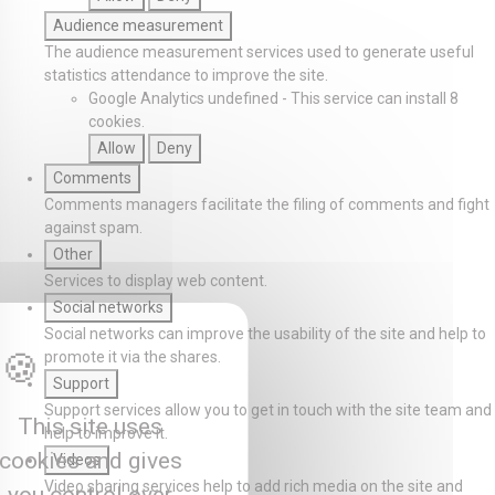
Audience measurement
The audience measurement services used to generate useful
statistics attendance to improve the site.
Google Analytics
undefined
-
This service can install 8
cookies.
Allow
Deny
Comments
Comments managers facilitate the filing of comments and fight
against spam.
Other
Services to display web content.
Social networks
Social networks can improve the usability of the site and help to
promote it via the shares.
Support
Support services allow you to get in touch with the site team and
This site uses
help to improve it.
cookies and gives
Videos
Video sharing services help to add rich media on the site and