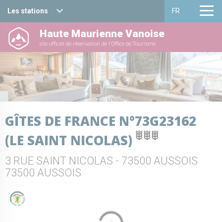
Les stations
FR
Haute Maurienne Vanoise
Haute Maurienne Vanoise
Français
site officiel de réservation de l'Office de Tourisme
Valfréjus
English
La Norma
Aussois
GÎTES DE FRANCE N°73G23162
Val Cenis
(LE SAINT NICOLAS)
Bessans
3 RUE SAINT NICOLAS - 73500 AUSSOIS
Bonneval sur arc
73500 AUSSOIS