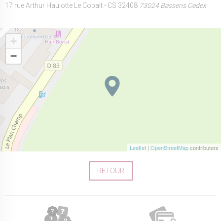
17 rue Arthur Haulotte Le Cobalt - CS 32408
73024 Bassens Cedex
+
−
Leaflet
|
OpenStreetMap
contributors
RETOUR