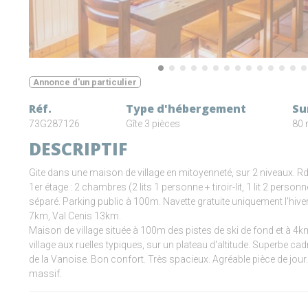
Annonce d'un particulier
Réf.
Type d'hébergement
Su
73G287126
Gîte 3 pièces
80 
DESCRIPTIF
Gite dans une maison de village en mitoyenneté, sur 2 niveaux. Rd
1er étage : 2 chambres (2 lits 1 personne + tiroir-lit, 1 lit 2 person
séparé. Parking public à 100m. Navette gratuite uniquement l'hi
7km, Val Cenis 13km.
Maison de village située à 100m des pistes de ski de fond et à 4
village aux ruelles typiques, sur un plateau d'altitude. Superbe cad
de la Vanoise. Bon confort. Très spacieux. Agréable pièce de jour. Be
massif.