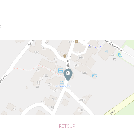
x
RETOUR