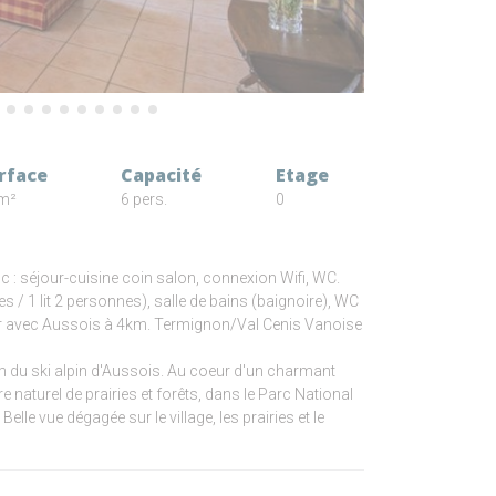
rface
Capacité
Etage
m²
6 pers.
0
c : séjour-cuisine coin salon, connexion Wifi, WC.
nes / 1 lit 2 personnes), salle de bains (baignoire), WC
ver avec Aussois à 4km. Termignon/Val Cenis Vanoise
km du ski alpin d'Aussois. Au coeur d'un charmant
re naturel de prairies et forêts, dans le Parc National
lle vue dégagée sur le village, les prairies et le