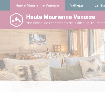
Haute Maurienne Vanoise
Valfréjus
La No
Haute Maurienne Vanoise
site officiel de réservation de l'Office de Tourism