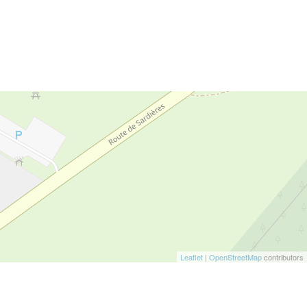
Leaflet
|
OpenStreetMap
contributors