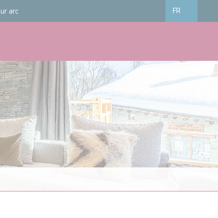
ur arc
FR
Français
English