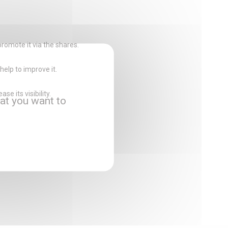
promote it via the shares.
help to improve it.
e its visibility.
at you want to