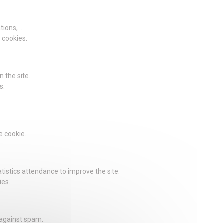
ions, ...
2 cookies.
 the site.
s.
e cookie.
istics attendance to improve the site.
ies.
 against spam.