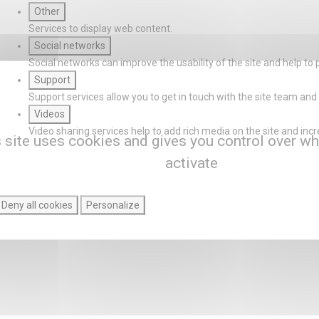
Other
Services to display web content.
Social networks
Social networks can improve the usability of the site and help to 
Support
Support services allow you to get in touch with the site team and 
Videos
Video sharing services help to add rich media on the site and increas
 site uses cookies and gives you control over wh
activate
Deny all cookies
Personalize