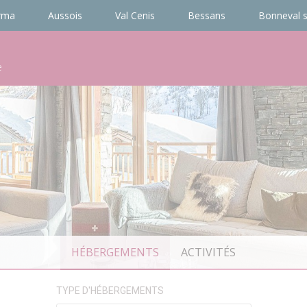
rma
Aussois
Val Cenis
Bessans
Bonneval s
e
HÉBERGEMENTS
ACTIVITÉS
TYPE D'HÉBERGEMENTS