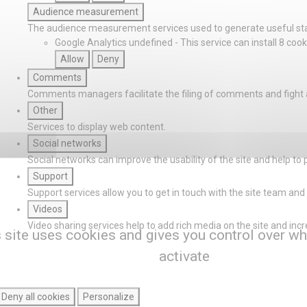
Audience measurement
The audience measurement services used to generate useful stat
Google Analytics
undefined
-
This service can install 8 cook
Allow
Deny
Comments
Comments managers facilitate the filing of comments and fight
Other
Services to display web content.
Social networks
Social networks can improve the usability of the site and help to 
Support
Support services allow you to get in touch with the site team and 
Videos
Video sharing services help to add rich media on the site and increas
 site uses cookies and gives you control over wh
activate
Deny all cookies
Personalize