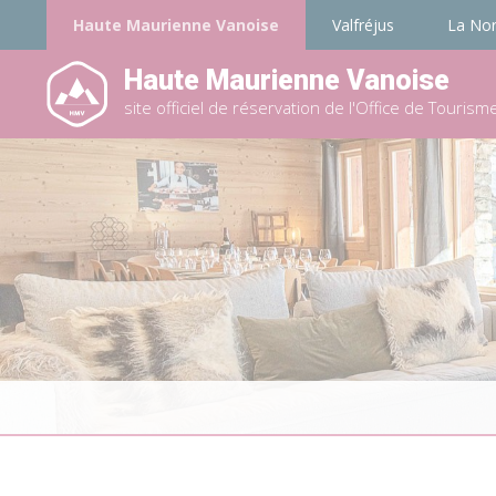
Haute Maurienne Vanoise
Valfréjus
La No
Haute Maurienne Vanoise
site officiel de réservation de l'Office de Tourism