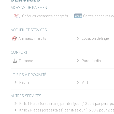
MOYENS DE PAIEMENT
Chèques vacances acceptés
Cartes bancaires 
ACCUEIL ET SERVICES
Animaux Interdits
Location de linge
CONFORT
Terrasse
Parc - jardin
LOISIRS À PROXIMITÉ
Pêche
VTT
AUTRES SERVICES
Kit lit 1 Place (draps+taie) par lit/séjour (10,00 € par pers. p
Kit lit 2 Places (draps+taies) par lit/séjour (15,00 € pour 2 p