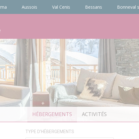
rma
Aussois
Val Cenis
Bessans
Bonneval s
e
HÉBERGEMENTS
ACTIVITÉS
TYPE D'HÉBERGEMENTS