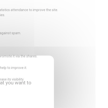
istics attendance to improve the site.
ies.
 against spam.
promote it via the shares.
help to improve it.
e its visibility.
at you want to