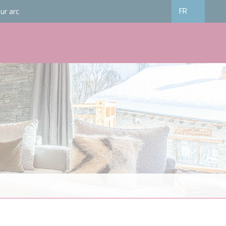
ur arc
FR
Français
English