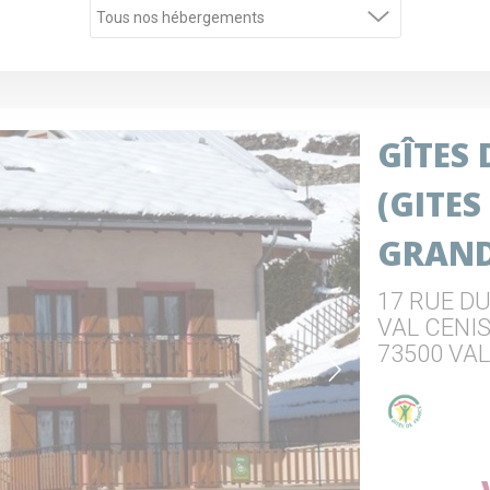
GÎTES
(GITES
GRAND
17 RUE D
VAL CENI
73500 VA