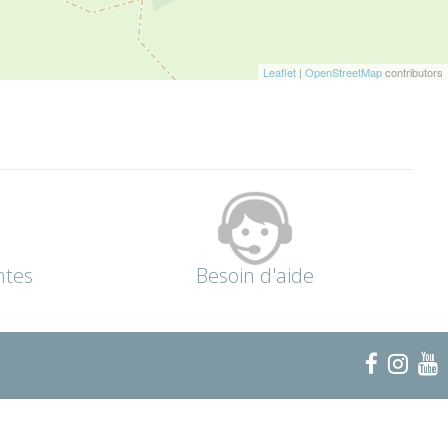
Leaflet
|
OpenStreetMap
contributors
ntes
Besoin d'aide