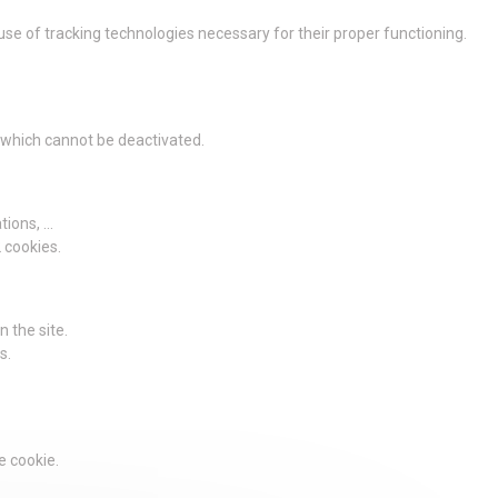
 use of tracking technologies necessary for their proper functioning.
g which cannot be deactivated.
ions, ...
2 cookies.
 the site.
s.
e cookie.