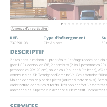
Annonce d'un particulier
Réf.
Type d'hébergement
Su
73G290108
Gîte 3 pièces
50 
DESCRIPTIF
2 gîtes dans la maison du propriétaire. 1er étage (accès de plain 
(port USB), connexion Wifi, 2 chambres (2 lits 1 personne en 90x
personne en 90x190 cm), salle d'eau (douche à l'italienne), WC sé
commun clos. Ski Termignon/Domaine Val Cenis Vanoise 200m,
Maison de pays en pied des pistes (arrivée directe en skis). Secte
cadre naturel de prairies et forêts. Très bon confort. Vaste terra
aménagé clos. Superbe vue dégagée sur le massif. Commerces s
SERVICES