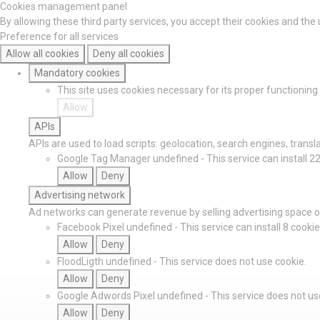
Cookies management panel
By allowing these third party services, you accept their cookies and the
Preference for all services
Allow all cookies
Deny all cookies
Mandatory cookies
This site uses cookies necessary for its proper functionin
Allow
APIs
APIs are used to load scripts: geolocation, search engines, translat
Google Tag Manager
undefined
-
This service can install 2
Allow
Deny
Advertising network
Ad networks can generate revenue by selling advertising space on
Facebook Pixel
undefined
-
This service can install 8 cookie
Allow
Deny
FloodLigth
undefined
-
This service does not use cookie.
Allow
Deny
Google Adwords Pixel
undefined
-
This service does not us
Allow
Deny