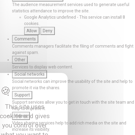
The audience measurement services used to generate useful
statistics attendance to improve the site.
Google Analytics
undefined
-
This service can install 8
cookies.
Allow
Deny
Comments
Comments managers facilitate the filing of comments and fight
against spam.
Other
Services to display web content.
Social networks
Social networks can improve the usability of the site and help to
promote it via the shares.
Support
Support services allow you to get in touch with the site team and
This site uses
help to improve it.
cookies and gives
Videos
Video sharing services help to add rich media on the site and
you control over
increase its visibility.
what you want to