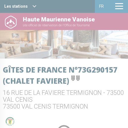
Les stations
FR
Haute Maurienne Vanoise
Haute Maurienne Vanoise
Français
site officiel de réservation de l'Office de Tourisme
Valfréjus
English
La Norma
Aussois
GÎTES DE FRANCE N°73G290157
Val Cenis
(CHALET FAVIERE)
Bessans
16 RUE DE LA FAVIERE TERMIGNON - 73500
Bonneval sur arc
VAL CENIS
73500 VAL CENIS TERMIGNON