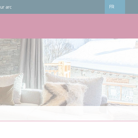
ur arc
FR
Français
English