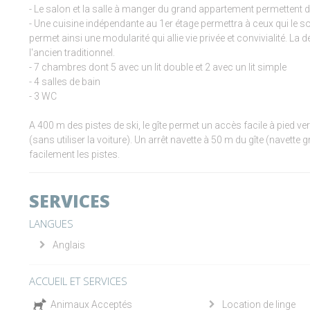
- Le salon et la salle à manger du grand appartement permettent d
- Une cuisine indépendante au 1er étage permettra à ceux qui le s
permet ainsi une modularité qui allie vie privée et convivialité. La
l'ancien traditionnel.
- 7 chambres dont 5 avec un lit double et 2 avec un lit simple
- 4 salles de bain
- 3 WC
A 400 m des pistes de ski, le gîte permet un accès facile à pied 
(sans utiliser la voiture). Un arrêt navette à 50 m du gîte (navette 
facilement les pistes.
SERVICES
LANGUES
Anglais
ACCUEIL ET SERVICES
Animaux Acceptés
Location de linge