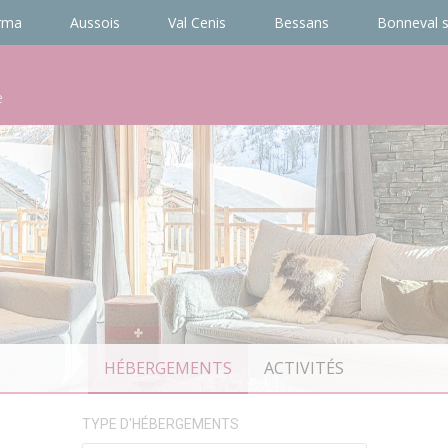
rma
Aussois
Val Cenis
Bessans
Bonneval s
e
HÉBERGEMENTS
ACTIVITÉS
TYPE D'HÉBERGEMENTS