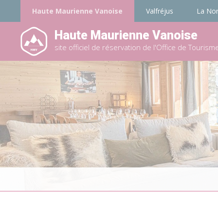
Haute Maurienne Vanoise
Valfréjus
La No
Haute Maurienne Vanoise
site officiel de réservation de l'Office de Tourism