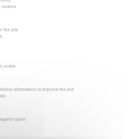
2 cookies.
 the site.
s.
e cookie.
istics attendance to improve the site.
ies.
 against spam.