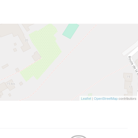
Leaflet
|
OpenStreetMap
contributors