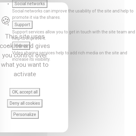
Social networks
Social networks can improve the usability of the site and help to
promote it via the shares.
Support
Support services allow you to get in touch with the site team and
This site uses
help to improve it.
cookies and gives
Videos
Video sharing services help to add rich media on the site and
you control over
increase its visibility.
what you want to
activate
OK, accept all
Deny all cookies
Personalize