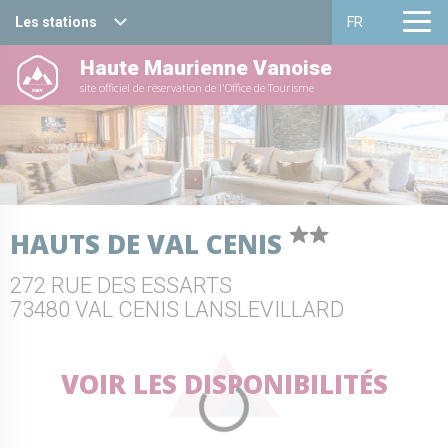
Les stations
FR
Haute Maurienne Vanoise
Haute Maurienne Vanoise
Français
site officiel de réservation de l'Office de Tourisme
Valfréjus
English
La Norma
Aussois
HAUTS DE VAL CENIS
Val Cenis
272 RUE DES ESSARTS
Bessans
73480 VAL CENIS LANSLEVILLARD
Bonneval sur arc
VOIR LES DISPONIBILITÉS