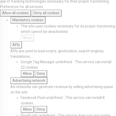
use of tracking technologies necessary for their proper functioning.
Preference for all services
Allow all cookies
Deny all cookies
Mandatory cookies
This site uses cookies necessary for its proper functioning
which cannot be deactivated.
Allow
APIs
APIs are used to load scripts: geolocation, search engines,
translations, ...
Google Tag Manager
undefined
-
This service can install
22 cookies.
Allow
Deny
Advertising network
Ad networks can generate revenue by selling advertising space
on the site.
Facebook Pixel
undefined
-
This service can install 8
cookies.
Allow
Deny
FloodLigth
undefined
-
This service does not use cookie.