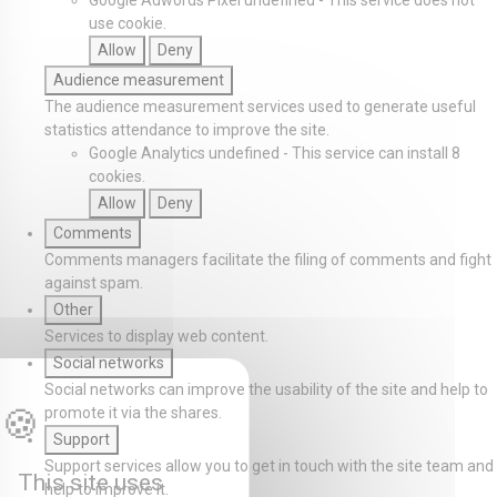
Google Adwords Pixel
undefined
-
This service does not
use cookie.
Allow
Deny
Audience measurement
The audience measurement services used to generate useful
statistics attendance to improve the site.
Google Analytics
undefined
-
This service can install 8
cookies.
Allow
Deny
Comments
Comments managers facilitate the filing of comments and fight
against spam.
Other
Services to display web content.
Social networks
Social networks can improve the usability of the site and help to
promote it via the shares.
Support
Support services allow you to get in touch with the site team and
This site uses
help to improve it.