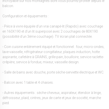
incroyable sur nos montagnes dont vous pourrez profiter depuis le
balcon.
Configuration et équipements :
- Pièce à vivre équipée d'un vrai canapé-lit (Rapido) avec couchage
en 160X190 et d'un lit superposé avec 2 couchages de 80X190
(possibilité d’un 3ème couchage). TV écran plat connectée.
- Coin cuisine entièrement équipé et fonctionnel : four, micro-ondes,
lave-vaisselle, réfrigérateur-congélateur, plaques induction, hotte
aspirante, cafetière à GRAINS, grille-pain, bouilloire, service raclette-
crêpière, service à fondue, mixeur, vaisselle design.
- Salle de bains avec douche, porte sèche-serviette électrique et WC.
- Balcon avec 1 table et 4 chaises.
- Autres équipements : sèche-cheveux, aspirateur, étendoir à linge,
défroisseur, plaid, cintres, jeux de carte et jeux de société, marche
pied.