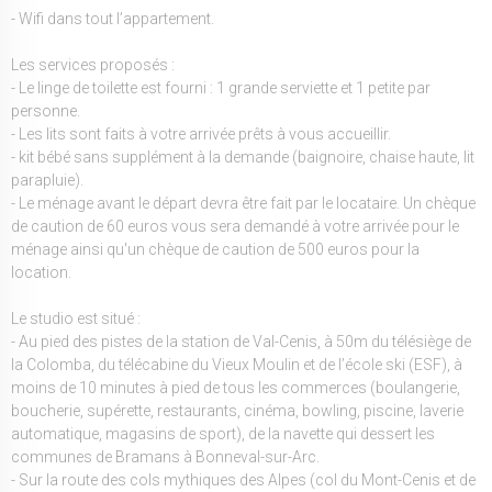
- Wifi dans tout l’appartement.
Les services proposés :
- Le linge de toilette est fourni : 1 grande serviette et 1 petite par
personne.
- Les lits sont faits à votre arrivée prêts à vous accueillir.
- kit bébé sans supplément à la demande (baignoire, chaise haute, lit
parapluie).
- Le ménage avant le départ devra être fait par le locataire. Un chèque
de caution de 60 euros vous sera demandé à votre arrivée pour le
ménage ainsi qu'un chèque de caution de 500 euros pour la
location.
Le studio est situé :
- Au pied des pistes de la station de Val-Cenis, à 50m du télésiège de
la Colomba, du télécabine du Vieux Moulin et de l’école ski (ESF), à
moins de 10 minutes à pied de tous les commerces (boulangerie,
boucherie, supérette, restaurants, cinéma, bowling, piscine, laverie
automatique, magasins de sport), de la navette qui dessert les
communes de Bramans à Bonneval-sur-Arc.
- Sur la route des cols mythiques des Alpes (col du Mont-Cenis et de