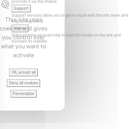
promote it via the shares.
Support
Support services allow you to get in touch with the site team and
This site uses
help to improve it.
cookies and gives
Videos
Video sharing services help to add rich media on the site and
you control over
increase its visibility.
what you want to
activate
OK, accept all
Deny all cookies
Personalize