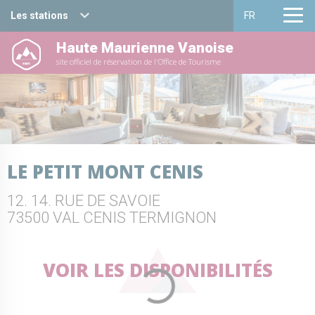
Les stations
FR
Haute Maurienne Vanoise
Haute Maurienne Vanoise
Français
site officiel de réservation de l'Office de Tourisme
Valfréjus
English
La Norma
Aussois
LE PETIT MONT CENIS
Val Cenis
12. 14. RUE DE SAVOIE
Bessans
73500 VAL CENIS TERMIGNON
Bonneval sur arc
VOIR LES DISPONIBILITÉS