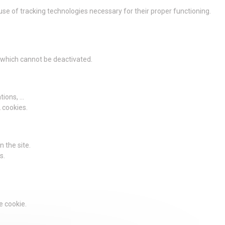
 use of tracking technologies necessary for their proper functioning.
g which cannot be deactivated.
ions, ...
2 cookies.
 the site.
s.
e cookie.