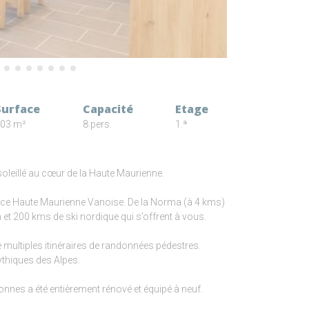
Surface
Capacité
Etage
03 m²
8 pers.
1.ª
soleillé au cœur de la Haute Maurienne.
pace Haute Maurienne Vanoise. De la Norma (à 4 kms)
et 200 kms de ski nordique qui s’offrent à vous.
e multiples itinéraires de randonnées pédestres.
ythiques des Alpes.
onnes a été entièrement rénové et équipé à neuf.