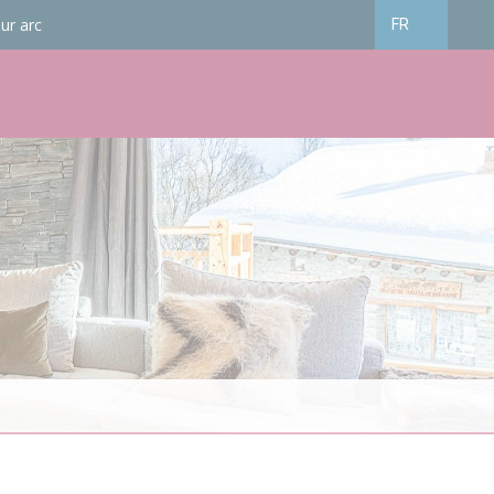
ur arc
FR
Français
English