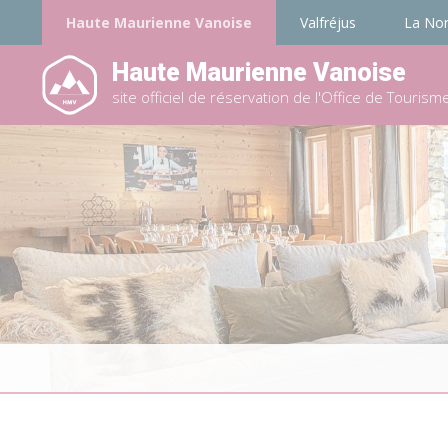
Haute Maurienne Vanoise
Valfréjus
La No
Haute Maurienne Vanoise
site officiel de réservation de l'Office de Tourism