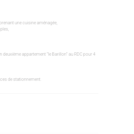
omprenant une cuisine aménagée,
mples,
n deuxième appartement "le Barillon" au RDC pour 4
aces de stationnement.