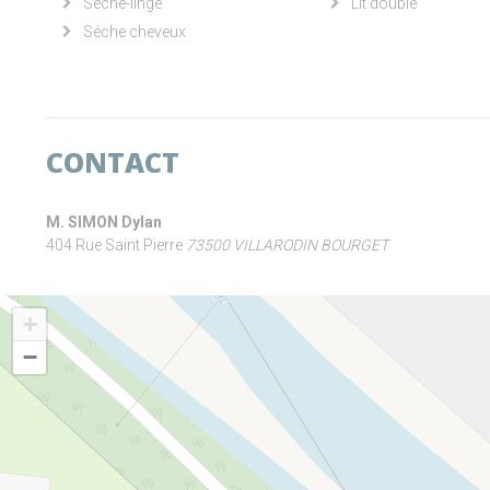
Sèche-linge
Lit double
Séche cheveux
CONTACT
M. SIMON Dylan
404 Rue Saint Pierre
73500 VILLARODIN BOURGET
+
−