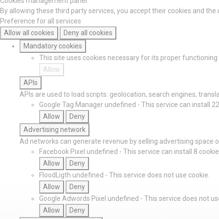
Cookies management panel
By allowing these third party services, you accept their cookies and the
Preference for all services
Allow all cookies
Deny all cookies
Mandatory cookies
This site uses cookies necessary for its proper functionin
Allow
APIs
APIs are used to load scripts: geolocation, search engines, translat
Google Tag Manager
undefined
-
This service can install 2
Allow
Deny
Advertising network
Ad networks can generate revenue by selling advertising space on
Facebook Pixel
undefined
-
This service can install 8 cookie
Allow
Deny
FloodLigth
undefined
-
This service does not use cookie.
Allow
Deny
Google Adwords Pixel
undefined
-
This service does not us
Allow
Deny