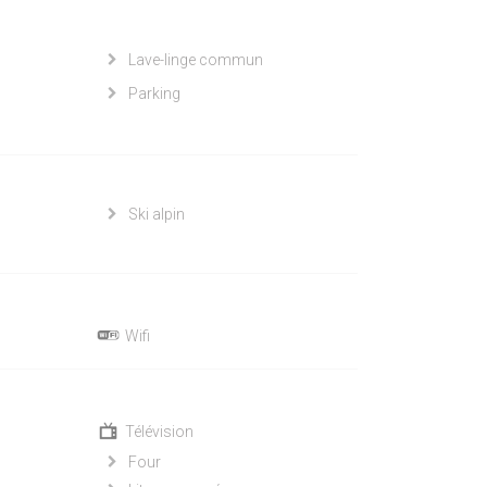
Lave-linge commun
Parking
Ski alpin
Wifi
Télévision
Four