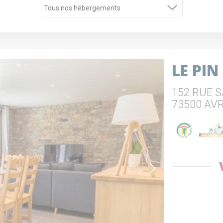
LE PI
152 RUE 
73500 AV