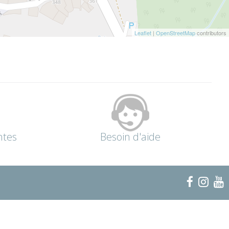
Leaflet
|
OpenStreetMap
contributors
ntes
Besoin d'aide