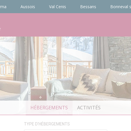
rma
Aussois
Val Cenis
Bessans
Bonneval s
e
HÉBERGEMENTS
ACTIVITÉS
TYPE D'HÉBERGEMENTS